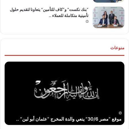
“بنك نكست” و”كاف للتأمين” يتعاونا لتقديم حلول
تأمينية متكاملة للعملاء ..
منوعات
موقع
تهنئ
“مصر
للع
30/6”
“خال
ينعي
مص
والدة
و”ها
المخرج
عو
“عثمان
الله
أبو
..
لبن”
موقع “مصر 30/6” ينعي والدة المخرج “عثمان أبو لبن” ..
ت
..