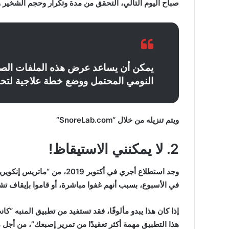
صباح اليوم التالي، التحقق من مدة وتكرار وحجم الشخير و
“عبدالحليم
قنديل
”
يكتب:
يمكن أن يساعد عرض هذه الملفات الص
دقت
النومي المحتمل ووضع خطة علاجية لتح
ساعة
الحرب
الأوسع
“عبدالحليم قنديل ” ي
..
ويتم تنزيله من خلال “SnoreLab.com”
الحرب الأوسع ..
2. لا يمكنني الاستيقاظ!
في الأسبوع، بسبب أنهم غفوا مباشرة، أو قاموا بإيقاف ت
إذا كان هذا يبدو مألوفًا، فقد تستفيد من تطبيق المنبه “كا
هذا التطبيق مهمة أكثر تعقيدًا من تمرير إصبعك”، من أجل