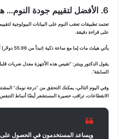
6. الأفضل لتقييم جودة النوم… هيلث مات
تعتمد تطبيقات تعقب النوم على البيانات البيولوجية لتقيي
على قراءة دقيقة.
يأتي هيلث مات إما مع ساعة ذكية (تبدأ من 55.96 دولار) أو بساط مستشعر تضعه فوق مرتبتك (99.95 دولار).
يقول الدكتور وينتر: “تقيس هذه الأجهزة معدل ضربات قلبك و
السابقة”.
وفي اليوم التالي، يمكنك التحقق من “درجة نومك” المشتق
الانقطاعات، تراقب حصيرة المستشعر أيضًا أنماط التنفس
ويساعد المستخدمون في الحصول على 