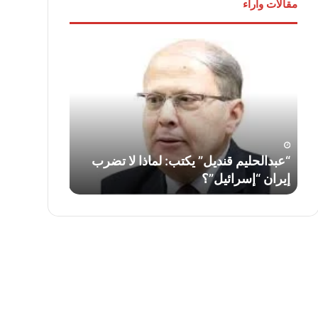
مقالات وآراء
“عبدالحليم
لواء
قنديل”
دكتور
يكتب:
“سمير
لماذا
فرج”
لا
يكتب:
تضرب
قناة
إيران
السويس…
“إسرائيل”؟
أمس
ف
“عبدالحليم قنديل” يكتب: لماذا لا تضرب
لواء دكتور “
واليوم
إيران “إسرائيل”؟
السويس… أمس
وغدًا
..