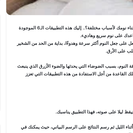
هل تعاني من مشاكل في النوم سريعا؟ وهل تواجه أرقا أثناء نومك لأسباب مختلفة؟.. إليك هذه التطبيقات الـ6 الموجودة
عدك على نوم سريع وهاديء.
تهنئة
 على جعل النوم أكثر سرعة وهدوءًا، بداية من الحد من الشخير
بعيد
غلب على الأرق.
ميلاد”
سيليا
ة النوم، بسبب الضوضاء التي يحدثها والضوء الأزرق الذي ينبعث
أحمد
وائل”
لك القاعدة من أجل الاستفادة من هذه التطبيقات التي تعزز
..
المغمى عليه
تهنئة بعيد ميلاد” سيليا أحمد وائل” ..
يقظ ليلا على صوته، فهذا التطبيق يناسبك.
اء الليل ثم رسم النتائج على الرسم البياني، حيث يمكنك في