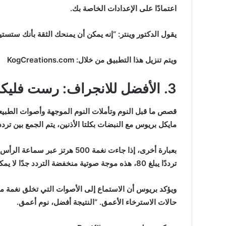
اعتمادًا على الإعدادات الخاصة بك.
يقول الدكتور وينتر: “إنه يمكن أن يمنحك الثقة بأنك ستستيق
ويتم تنزيل هذا التطبيق من خلال: KogCreations.com
3. الأفضل للانجراف: رست فليكس
قصص ما قبل النوم وتأملات النوم الموجهة وأصوات الطبيع
مايكل بريوس مع النبضات بكلتا الأذنين، يتم الجمع بين تردد
ترددًا يبلغ 80، هذه موجة صوتية منخفضة التردد جدًا لا يمكنك سماعها بالفعل، لكن عقلك لا يزال يسجلها.
ويؤكد بريوس أن الاستماع إلى الأصوات التي تخلق نغمة م
حالات الاسترخاء الأعمق. “النتيجة أفضل، نوم أعمق.