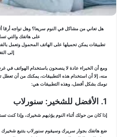
على هاتفك والتي تسا
ما
تطبيقات يمكن تحميلها على الهاتف المحمول وتعمل بالفعل
حكم
إلى الت
وقوف
النائم
ومع أن الخبراء عادة لا ينصحون باستخدام الهواتف في غرف
والمغمى
عليه
منه، إلا أن استخدام هذه التطبيقات، يمكنك من أن تعطل ت
بعرفة؟
نومك بشكل أفضل، وهذه التطبيقات هي:
ما حكم وقوف النائم و
1. الأفضل للشخير: سنورلاب
بعرفة؟
إذا كان من حولك أثناء النوم يؤذيهم شخيرك، وإذا كنت تست
ضع هاتفك بجوار سريرك وسيقوم سنورلاب بتتبع شخيرك أثن