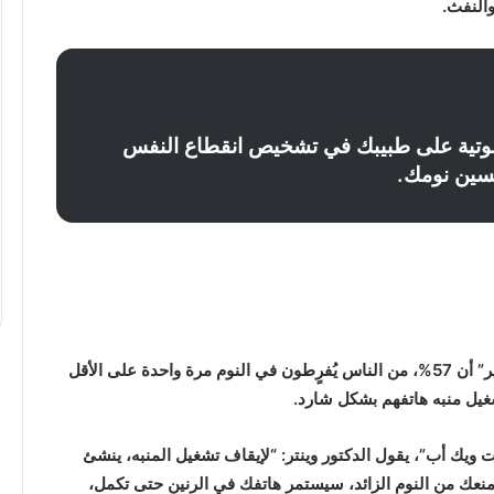
النفث.
“عبدالحليم
قنديل”
يكتب:
حرب
وتية على طبيبك في تشخيص انقطاع النفس
الاستنزاف
سين نومك.
الأوسع
..
كتب: دقت ساعة
“عبدالحليم قنديل” يكتب: حرب الاستنزا
الأوسع ..
وجد استطلاع أجري في أكتوبر 2019، من “ماتريس إنكويرير” أن 57%، من الناس يُفرٍطون في النوم مرة واحدة على الأقل
شغيل منبه هاتفهم بشكل شارد.
نت ويك أب”، يقول الدكتور وينتر: “لإيقاف تشغيل المنبه، ينشئ
 منعك من النوم الزائد، سيستمر هاتفك في الرنين حتى تكمل،