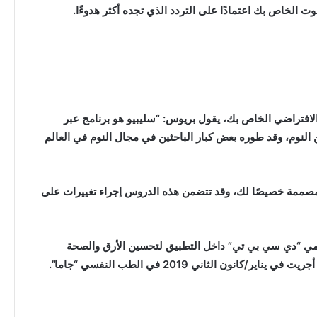
 الخاص بك اعتمادًا على التردد الذي تجده أكثر هدوءًا.
 الافتراضي الخاص بك، يقول بريوس: “سليبيو هو برنامج عبر
النوم، وقد طوره بعض كبار الباحثين في مجال النوم في العالم
ستة دروس أسبوعية مدة كل منها 20 دقيقة مصممة خصيصًا لك، وقد تتضمن هذه الدروس إجراء تغييرات على
رقمي “دي سي بي تي” داخل التطبيق لتحسين الأرق والصحة
ون الثاني 2019 في الطب النفسي “جاما”.