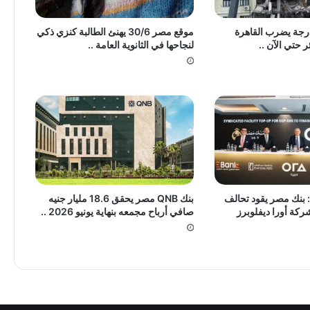
ال بقوة 5.7 ⁠درجة يضرب القاهرة
موقع مصر 30/6 يهنئ الطالبة كنزي ذكي
 حتي الآن ..
لنجاحها في الثانوية العامة ..
يارات: بنك مصر يقود تحالف
بنك QNB مصر يحقق 18.6 مليار جنيه
كة أورا ديفلوبرز
صافي أرباح مجمعه بنهاية يونيو 2026 ..