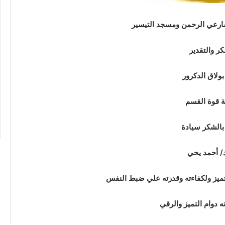
“عبدالحليم
ارعي الرحمن ومسجد التيسير
قنديل”
يكتب:
كر والتقدير
حرب
الاستنزاف
الأوسع
ولاق الدكرور
..
ة قوة القسم
كتب: دقت ساعة
“عبدالحليم قنديل” يكتب: حرب الاستنزا
الأوسع ..
الشكر سيادة
د/ أحمد يحي
ميز ولكفاءته وقدرته علي ضبط النفس
ه دوام التميز والرقي