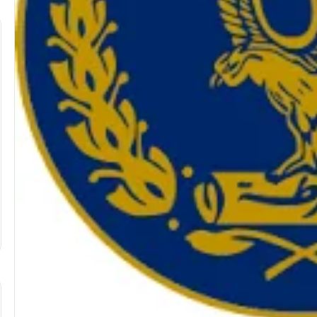
تهنئة
بعيد
ميلاد”
سيليا
أحمد
وائل”
..
ليوم الثلاثاء
تهنئة بعيد ميلاد” سيليا أحمد وائل” ..