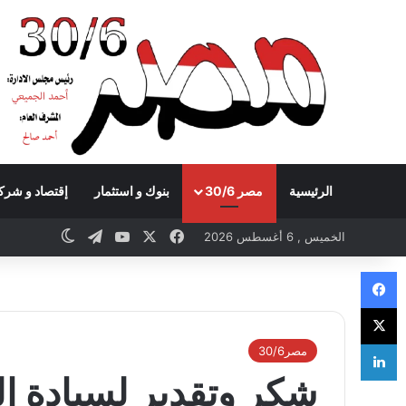
الرئيسية
مصر 30/6
بنوك و استثمار
إقتصاد و شرك
Telegram
YouTube
Facebook
X
itch skin
الخميس , 6 أغسطس 2026
Facebook
X
LinkedIn
مصر30/6
شكر وتقدير لسيادة ال