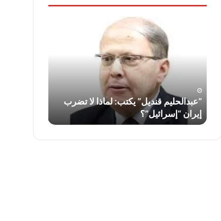
“عبدالحليم
لواء
قنديل”
دكتور
يكتب:
“سمير
لماذا
فرج”
لا
يكتب:
تضرب
قناة
إيران
السويس…
“إسرائيل”؟
أمس
ف
“عبدالحليم قنديل” يكتب: لماذا لا تضرب
لواء دكتور “
واليوم
إيران “إسرائيل”؟
السويس… أمس
وغدًا
..