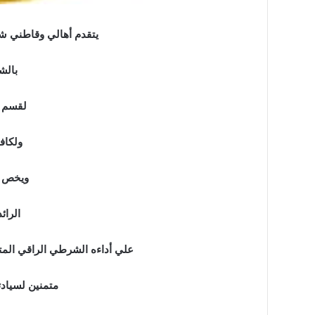
“عبدالحليم
يتقدم أهالي وقاطني ش
قنديل
”
بالش
يكتب:
دقت
ساعة
لقسم ب
الحرب
الأوسع
ولكاف
“عبدالحليم قنديل ” ي
..
الحرب الأوسع ..
ويخص ب
الرائ
علي أداءه الشرطي الراقي المت
متمنين لسيادت