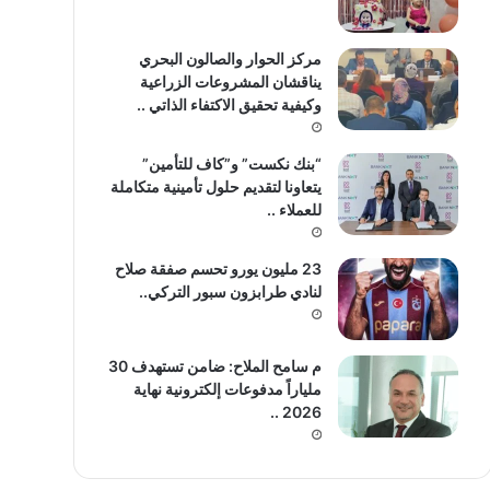
مركز الحوار والصالون البحري
يناقشان المشروعات الزراعية
وكيفية تحقيق الاكتفاء الذاتي ..
“بنك نكست” و”كاف للتأمين”
يتعاونا لتقديم حلول تأمينية متكاملة
للعملاء ..
23 مليون يورو تحسم صفقة صلاح
لنادي طرابزون سبور التركي..
م سامح الملاح: ضامن تستهدف 30
ملياراً مدفوعات إلكترونية نهاية
2026 ..