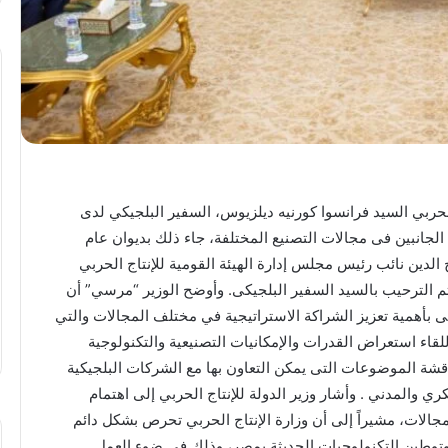
تهنئة
بعيد
ميلاد”
سيليا
حربي السيد فرانسوا كورنيه ديلزيوس، السفير البلجيكي لدى
أحمد
جانبين فى مجالات التصنيع المختلفة، جاء ذلك بديوان عام
وائل”
لدين نائب رئيس مجلس إدارة الهيئة القومية للإنتاج الحربي
..
تم الترحيب بالسيد السفير البلجيكى. وأوضح الوزير “مرسي” أن
المغمى عليه
ى بأهمية تعزيز الشراكة الاستراتيجية في مختلف المجالات والتي
تهنئة بعيد ميلاد” سيليا أحمد وائل” ..
لقاء استعراض القدرات والإمكانيات التصنيعية والتكنولوجية
اقشة الموضوعات التى يمكن التعاون بها مع الشركات البلجيكية
ي والمدني . وأشار وزير الدولة للإنتاج الحربي إلى اهتمام
مجالات، مشيراً إلى أن وزارة الإنتاج الحربي تحرص بشكل دائم
توطين التكنولوجيات الحديثة بمصر، وذلك في ضوء العمل