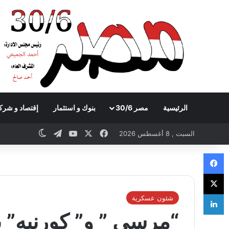
الرئيسية
مصر 30/6
بنوك و استثمار
إقتصاد و شرك
Telegram
YouTube
Facebook
X
witch skin
السبت , 8 أغسطس 2026
Facebook
X
LinkedIn
شئون عسكرية
“مرسي ” و” كورنيه” ي