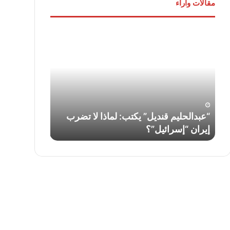
مقالات وآراء
“عبدالحليم
لواء
قنديل”
دكتور
يكتب:
“سمير
لماذا
فرج”
لا
يكتب:
تضرب
قناة
إيران
السويس…
“إسرائيل”؟
أمس
ف
“عبدالحليم قنديل” يكتب: لماذا لا تضرب
لواء دكتور “
واليوم
إيران “إسرائيل”؟
السويس… أمس
وغدًا
..