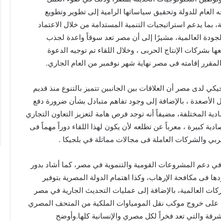
جه العام للدولة وتحقيق سياساتها الرامية إلى تطوير وتطويع
ة، بما يدعم استراتيجيات التنمية المستدامة من خلال الاعتماد
“عبدالحليم
جودة العالمية، مشيرًا إلى أن مصر تعد سوقاً واعدة لجذب
قنديل”
 بشركات الإنتاج الحربى ، وخلال اللقاء تم توجيه الدعوة
يكتب:
حرب
الاستنزاف
الأوسع
يكي لدى مصر أن العلاقات بين الجانبين تتميز بالتنوع منذ قديم
..
 الأصعدة ، بالإضافة إلى وجود تفاهم متبادل بشأن ضرورة دفع
كتب: دقت ساعة
“عبدالحليم قنديل” يكتب: حرب الاستنزا
صادية المختلفة، مضيفاً أنه توجد فرص هامة لتعزيز التعاون التجاري
الأوسع ..
ية كبيرة ، معرباً عن تطلعه لأن يكون لهذا اللقاء دوراً مهماً فى
حربي والشركات العاملة فى مجالات مماثلة في بلجيكا .
ي في دعم المشروعات القومية والتنموية في مصر، كما أشاد بدور
 فى مكافحة الإرهاب، وكذا اهتمام الدولة المصرية بتوفير
كات العالمية، بالإضافة إلى عمليات التحديث الجارية في مصر
يكي على خروج موكب نقل المومياوات الملكية من المتحف المصري
فة والتي تعد فخراً لكل مصري والإنسانية كلها.وأوضح