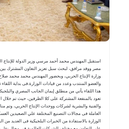
ما
حكم
وقوف
النائم
استقبل المهندس محمد أحمد مرسي وزير الدولة للإنتاج ال
والمغمى
مصر ووفد مرافق، لبحث سبل تعزيز التعاون المشترك بين ال
عليه
وزارة الإنتاج الحربي، وبحضور المهندس محمد محمد صلاح ا
بعرفة؟
والعضو المنتدب وعدد من قيادات الوزارة.فى بداية اللقاء 
ما حكم وقوف النائم و
هذا اللقاء يأتي من منطلق إيمان الجانب المصري والبلجيك
بعرفة؟
تعود بالمنفعة المشتركة على كلا الطرفين، حيث تم خلال ال
والفنية والبشرية لشركات ووحدات الإنتاج الحربي، وتم من
العاملة فى مجالات التصنيع المختلفة علي الصعيدين العسكر
الوزارة بالاستفادة من الخبرات البلجيكية فى العديد من ال
على التعاون مع مختلف الشركات العالمية فى مجال نقل و