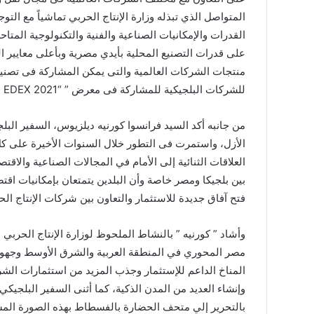
المتواصل الذي تبذله وزارة الإنتاج الحربي تماشياً مع التو
القدرات والإمكانيات الصناعية والفنية والتكنولوجية المتاح
“عبدالحليم
على قدرات التصنيع المحلية بأيدي مصرية وبأعلى معايير ال
قنديل
منتجات الشركات العالمية والتى يمكن المشاركة فى تصنيعها
”
يكتب:
للشركات البلجيكية للمشاركة فى معرض ” “EDEX 2021 المقرر إقامته فى مصر نهاية شهر نوفمبر من العام الجاري.
دقت
ساعة
من جانبه أكد السيد فرانسوا كورنيه ديلزيوس، السفير البلج
الحرب
الأزل، واستمرت فى التطور خلال السنوات الأخيرة على كل
الأوسع
“عبدالحليم قنديل ” ي
العلاقات الثنائية إلى الأمام في المجالات الصناعية والاقت
..
الحرب الأوسع ..
بين بلجيكا ومصر خاصة وأن البلدين يتمتعان بإمكانيات اقتصاد
فتح آفاق جديدة للاستثمار والتعاون بين شركات الإنتاج ال
وأشاد ” كورنيه ” بالنشاط الملحوظ لوزارة الإنتاج الحرب
مصر المحوري في المنطقة العربية والشرق الأوسط وجهودها
المناخ الداعم للإستثمار وجذب المزيد من استثمارات الشر
وإنشاء العديد من المدن الذكية، كما أثنى السفير البلج
بالتحرير إلي متحف الحضارة بالفسطاط بهذه الصورة المشر