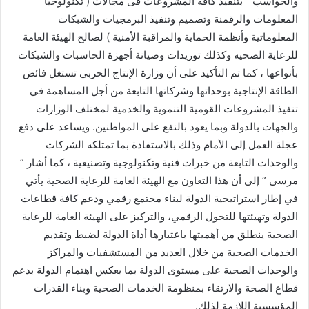
والحواسب ” بتنفيذ كافة المشروعات فى مجالات ( تكنولوجيا
المعلومات والرقمنة وتصميم وتنفيذ البرمجيات والشبكات
المعلوماتية وأنظمة الحماية والمراقبة الأمنية ) لصالح الهيئة العامة
للرعاية الصحيه وكذلك توريدات وصيانة أجهزة الحاسبات والشبكات
بأنواعها ، كما تم التأكيد على أن وزارة الإنتاج الحربي تستغل فائض
الطاقة الإنتاجية بوحداتها وشركاتها التابعة من أجل المساهمة في
تنفيذ المشروعات القومية التنموية والخدمية لمختلف الوزارات
والجهات بالدولة وبما يعود بالنفع على المواطنين. ويساعد على دفع
عجلة العمل إلى الأمام وذلك بالاستفادة بما تمتلكه الشركات
والوحدات التابعة من خبرات فنية وتكنولوجية وتصنيعية ، كما أشار ”
مرسى ” إلى أن هذا التعاون مع الهيئة العامة للرعاية الصحية يأتي
في إطار استراتيجية الدولة لبناء مجتمع رقمي ودعم كافة قطاعات
الدولة وتهيئتها للتحول الرقمي، والتركيز على الهيئة العامة للرعاية
الصحية ينطلق من أهميتها باعتبارها أداة الدولة لضبط وتقديم
الخدمات الصحية من خلال العديد من المستشفيات والمراكز
والوحدات الصحية على مستوى الدولة بما يعكس اهتمام الدولة بدعم
قطاع الصحة والارتقاء بمنظومة الخدمات الصحية وبناء القدرات
المؤسسية اللازمة لذلك.