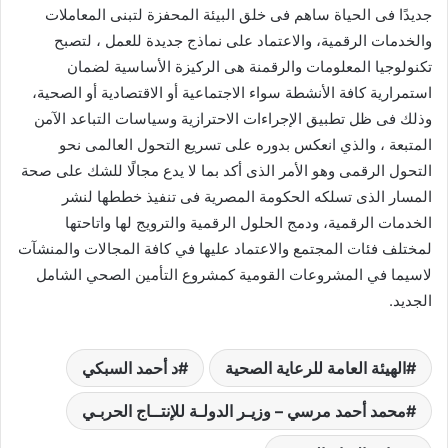
جديدًا فى الحياة ساهم فى خلق البيئة المحفزة لتبنى المعاملات
والخدمات الرقمية، والاعتماد على نماذج جديدة للعمل ، لتصبح
تكنولوجيا المعلومات والرقمنة هى الركيزة الأساسية لضمان
استمرارية كافة الأنشطة سواء الاجتماعية أو الاقتصادية أو الصحية،
وذلك فى ظل تطبيق الإجراءات الاحترازية وسياسات التباعد الآمن
المتبعة ، والذي انعكس بدوره على تسريع التحول العالمى نحو
التحول الرقمى وهو الأمر الذى أكد بما لا يدع مجالًا للشك على صحة
المسار الذى تسلكه الحكومة المصرية فى تنفيذ خططها لنشر
الخدمات الرقمية، ودمج الحلول الرقمية والترويج لها واتاحتها
لمختلف فئات المجتمع والاعتماد عليها في كافة المجالات والمنشآت
لاسيما في المشروعات القومية كمشروع التأمين الصحي الشامل
الجديد.
الهيئة العامة للرعاية الصحية
د أحمد السبكي
محمد أحمد مرسي – وزيـر الدولـة للإنتــاج الحربـي