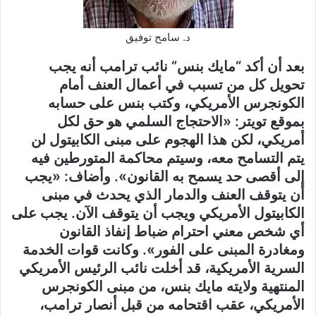
د. سامح توفيق
بعد أن أكد “مايك بنس” نائب ترامب أنه يجب
تحويل كل من تسبب في أعمال العنف أمام
الكونجرس الأمريكي، وكتب بنس على حسابه
بموقع تويتر: «الاحتجاج السلمي هو حق لكل
أمريكي، لكن هذا الهجوم على مبنى الكابيتول لن
يتم التسامح معه، وسيتم محاكمة المتورطين فيه
إلى أقصى حد يسمح به القانون». وأضاف: «يجب
أن يتوقف العنف والدمار الذي يحدث في مبنى
الكابيتول الأمريكي ويجب أن يتوقف الآن. يجب على
أي شخص معني احترام ضباط إنفاذ القانون
ومغادرة المبنى على الفور». وكانت قوات الخدمة
السرية الأمريكية، قد أخلت نائب الرئيس الأمريكي
المنتهية ولايته مايك بنس، من مبنى الكونجرس
الأمريكي، عقب اقتحامه من قبل أنصار ترامب،