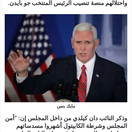
واحتلالهم منصة تنصيب الرئيس المنتخب جو بايدن.
مايك بنس
وذكر النائب دان كيلدي من داخل المجلس إن: “أمن
المجلس وشرطة الكابيتول أشهروا مسدساتهم