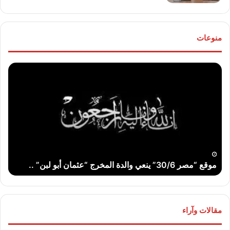
منوعات
تهنئة
للعروسين
“خالد
مصطفي”
و”هالة
عوض
الله”
..
تهنئة للعروسين “خالد مصطفي” و”هالة
مقالات وآراء