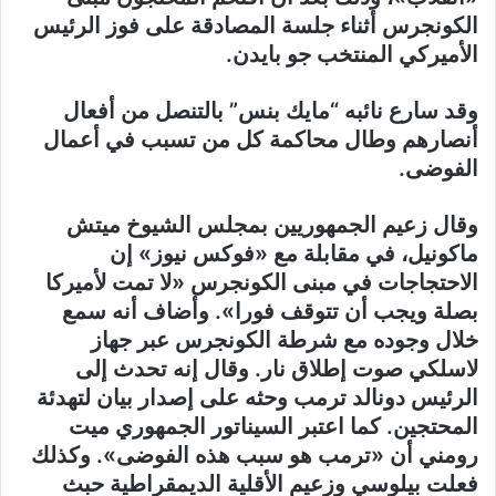
الكونجرس أثناء جلسة المصادقة على فوز الرئيس
الأميركي المنتخب جو بايدن.
وقد سارع نائبه “مايك بنس” بالتنصل من أفعال
أنصارهم وطال محاكمة كل من تسبب في أعمال
الفوضى.
وقال زعيم الجمهوريين بمجلس الشيوخ ميتش
ماكونيل، في مقابلة مع «فوكس نيوز» إن
الاحتجاجات في مبنى الكونجرس «لا تمت لأميركا
بصلة ويجب أن تتوقف فورا». وأضاف أنه سمع
خلال وجوده مع شرطة الكونجرس عبر جهاز
لاسلكي صوت إطلاق نار. وقال إنه تحدث إلى
الرئيس دونالد ترمب وحثه على إصدار بيان لتهدئة
المحتجين. كما اعتبر السيناتور الجمهوري ميت
رومني أن «ترمب هو سبب هذه الفوضى». وكذلك
فعلت بيلوسي وزعيم الأقلية الديمقراطية حبث