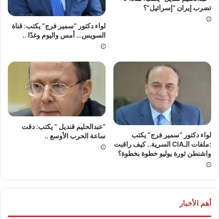
تضرب إيران “إسرائيل”؟
لواء دكتور “سمير فرج” يكتب: قناة
السويس… أمس واليوم وغدًا ..
“عبدالحليم قنديل ” يكتب: دقت
لواء دكتور “سمير فرج” يكتب
ساعة الحرب الأوسع ..
:ملفات الـCIA السرية.. كيف راقبت
واشنطن ثورة يوليو خطوة بخطوة؟
أهم الأخبار