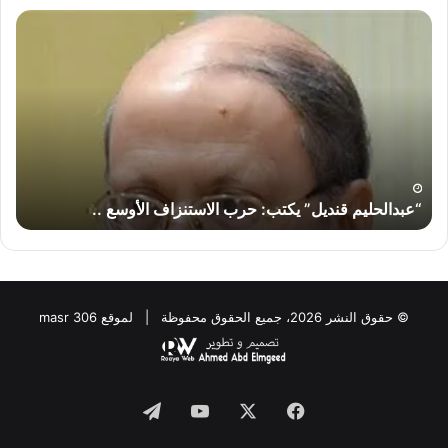
“عبدالحليم
قنديل”
يكتب:
لماذا
لا
تضرب
إيران
“إسرائيل”؟
 حرب الاستنزاف الأوسع ..
“عبدالحليم قنديل” يكتب: لماذ
© حقوق النشر 2026، جميع الحقوق محفوظة | لموقع masr 306
Telegram
YouTube
Facebook
X