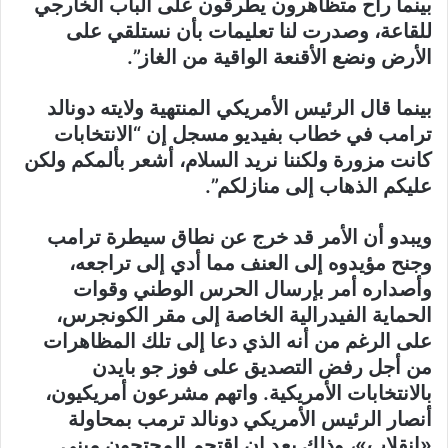
بينما راح متظاهرون يطرقون على الباب الخارجي
للقاعة، وصدرت لنا تعليمات بأن نستلقي على
الأرض ونضع الأقنعة الواقية من الغاز”.
بينما قال الرئيس الأمريكي المنتهية ولايته دونالد
ترامب في خطاب بفيديو مسجل إن “الانتخابات
كانت مزورة ولكننا نريد السلام، أشعر بألمكم ولكن
عليكم الذهاب إلى منازلكم”.
ويبدو أن الأمر قد خرج عن نطاق سيطرة ترامب
وجنح مؤيدوه إلى العنف مما أدي إلى تراجعه،
وأصداره أمر بإرسال الحرس الوطني وقوات
الحماية الفيدرالية الخاصة إلى مقر الكونجرس،
على الرغم من أنه الذي دعا إلى تلك المظاهرات
من أجل رفض التصديق على فوز جو بايدن
بالانتخابات الأمريكية
.
واتهم مشرعون أمريكيون،
أنصار الرئيس الأمريكي دونالد ترمب بمحاولة
«انقلاب»، وذلك بعد ان اقتحم المحتجون مبنى