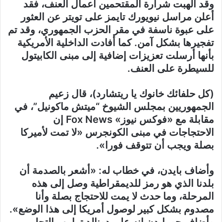
وقد الهبت شرارة المقتحمين أعمال العنف، فقد
أعلن مراسل نيويورك تايمز على تويتر عن العثور
على عبوة ناسفة في مقر الحزب الجمهوري، وقد تم
تفجيرها بشكل آمن
.
كما أفادت الداخلية الأمريكية
بأنها أرسلت تعزيزات إضافية إلى مبنى الكابيتول
للسيطرة على العنف.
(كل حلفائك خانوك يا ريتشارد)، قال زعيم
الجمهوريين بمجلس الشيوخ “ميتش ماكونيل”، في
مقابلة مع «فوكس نيوز» Fox News إن
الاحتجاجات في مبنى الكونجرس «لا تمت لأميركا
بصلة ويجب أن تتوقف فورا».
وأضاف بايدن، في خطاب له: «أشعر بالصدمة أن
بلدنا الذي هو رمز للديمقراطية وصل إلى هذه
المرحلة، وما حدث لا يمت للاحتجاج بصلة وأنا
مصدوم بشكل كبير لوصول أمريكا إلى هذا الوضع».
وأضاف
جو بايدن إنه على دونالد ترامب التحلي