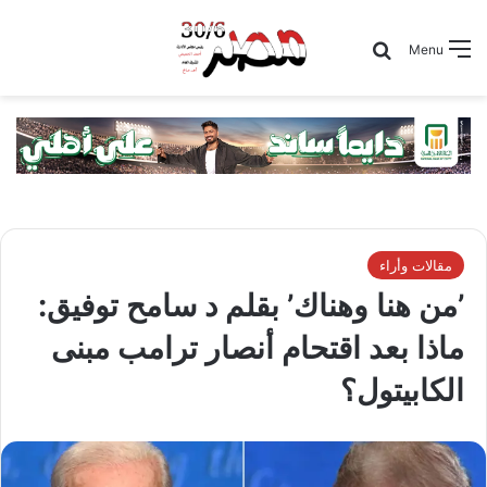
Search for
Menu
مقالات وأراء
’من هنا وهناك’ بقلم د سامح توفيق:
ماذا بعد اقتحام أنصار ترامب مبنى
الكابيتول؟