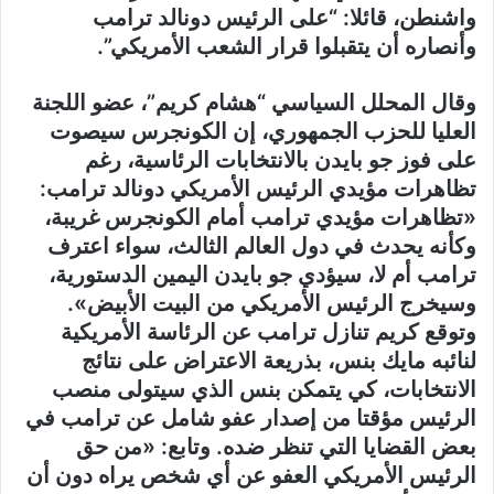
واشنطن، قائلا: “على الرئيس دونالد ترامب
وأنصاره أن يتقبلوا قرار الشعب الأمريكي”.
وقال المحلل السياسي “هشام كريم”، عضو اللجنة
العليا للحزب الجمهوري، إن الكونجرس سيصوت
على فوز جو بايدن بالانتخابات الرئاسية، رغم
تظاهرات مؤيدي الرئيس الأمريكي دونالد ترامب
:
«تظاهرات مؤيدي ترامب أمام الكونجرس غريبة،
وكأنه يحدث في دول العالم الثالث، سواء اعترف
ترامب أم لا، سيؤدي جو بايدن اليمين الدستورية،
وسيخرج الرئيس الأمريكي من البيت الأبيض».
وتوقع كريم تنازل ترامب عن الرئاسة الأمريكية
لنائبه مايك بنس، بذريعة الاعتراض على نتائج
الانتخابات، كي يتمكن بنس الذي سيتولى منصب
الرئيس مؤقتا من إصدار عفو شامل عن ترامب في
بعض القضايا التي تنظر ضده. وتابع: «من حق
الرئيس الأمريكي العفو عن أي شخص يراه دون أن