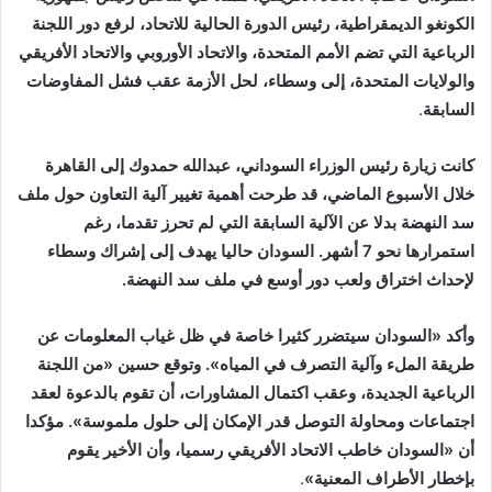
الكونغو الديمقراطية، رئيس الدورة الحالية للاتحاد، لرفع دور اللجنة
الرباعية التي تضم الأمم المتحدة، والاتحاد الأوروبي والاتحاد الأفريقي
والولايات المتحدة، إلى وسطاء، لحل الأزمة عقب فشل المفاوضات
السابقة
.
كانت زيارة رئيس الوزراء السوداني، عبدالله حمدوك إلى القاهرة
خلال الأسبوع الماضي، قد طرحت أهمية تغيير آلية التعاون حول ملف
سد النهضة بدلا عن الآلية السابقة التي لم تحرز تقدما، رغم
استمرارها نحو 7 أشهر. السودان حاليا يهدف إلى إشراك وسطاء
لإحداث اختراق ولعب دور أوسع في ملف سد النهضة.
وأكد «السودان سيتضرر كثيرا خاصة في ظل غياب المعلومات عن
طريقة الملء وآلية التصرف في المياه».
وتوقع حسين «من اللجنة
الرباعية الجديدة، وعقب اكتمال المشاورات، أن تقوم بالدعوة لعقد
اجتماعات ومحاولة التوصل قدر الإمكان إلى حلول ملموسة».
مؤكدا
أن «السودان خاطب الاتحاد الأفريقي رسميا، وأن الأخير يقوم
بإخطار الأطراف المعنية»
.