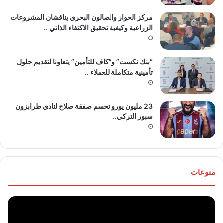
مركز الحوار والصالون البحري يناقشان المشروعات
الزراعية وكيفية تحقيق الاكتفاء الذاتي ..
“بنك نكست” و”كاف للتأمين” يتعاونا لتقديم حلول
تأمينية متكاملة للعملاء ..
23 مليون يورو تحسم صفقة صلاح لنادي طرابزون
سبور التركي..
منوعات
موقع
تهنئ
“مصر
للع
30/6”
“خال