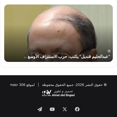
“عبدالحليم
“عب
قنديل”
قند
يكتب:
يكت
حرب
لماذ
الاستنزاف
لا
الأوسع
تض
..
إير
“إس
“عبدالحليم قنديل” يكتب: حرب الاستنزاف الأوسع ..
“
© حقوق النشر 2026، جميع الحقوق محفوظة | لموقع masr 306
Telegram
YouTube
Facebook
X