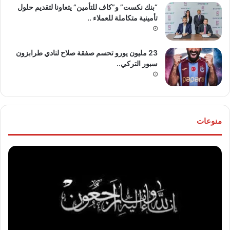
“بنك نكست” و”كاف للتأمين” يتعاونا لتقديم حلول
تأمينية متكاملة للعملاء ..
23 مليون يورو تحسم صفقة صلاح لنادي طرابزون
سبور التركي..
منوعات
موقع
تهنئ
“مصر
للع
30/6”
“خال
ينعي
مص
والدة
و”ها
المخرج
عو
“عثمان
الله
أبو
..