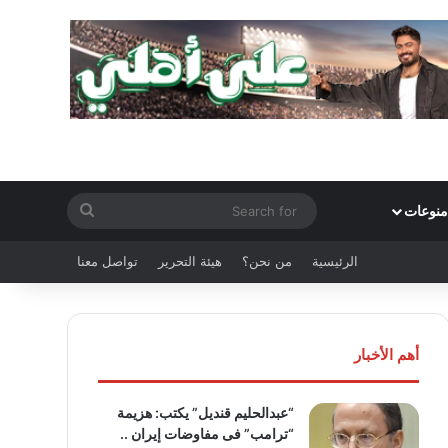
Search
منوعات
for
الرئيسية
من نحن؟
هيئة التحرير
تواصل معنا
أهم الأخبار
“عبدالحليم قنديل” يكتب: هزيمة
“ترامب” فى مفاوضات إيران ..