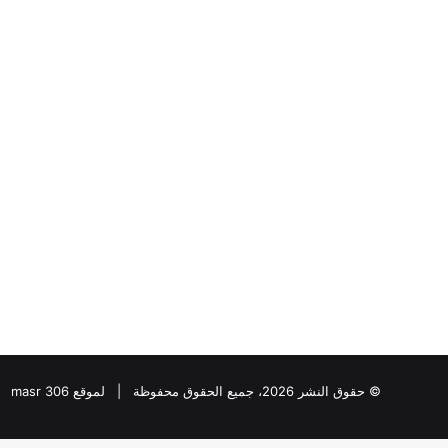
لواء
دكتور
“سمير
فرج”
يكتب
:ملفات
الـCIA
لواء دكتور “سمير فرج
السرية..
الـCIA السرية.. ك
كيف
يوليو خطوة بخطوة؟
راقبت
واشنطن
ثورة
يوليو
خطوة
بخطوة؟
© حقوق النشر 2026، جميع الحقوق محفوظة | لموقع masr 306