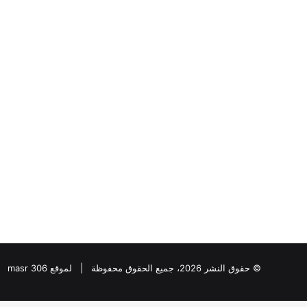
“عبدالحليم
قنديل
”
يكتب:
دقت
ساعة
الحرب
الأوسع
“عبدالحليم قنديل ” ي
..
الحرب الأوسع ..
© حقوق النشر 2026، جميع الحقوق محفوظة | لموقع masr 306