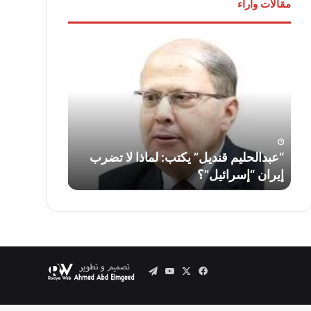
مقالات وآراء
“عبدالحليم
لواء
قنديل”
دكتور
يكتب:
“سمير
لماذا
فرج”
لا
يكتب:
تضرب
قناة
إيران
السويس…
“إسرائيل”؟
أمس
ف
“عبدالحليم قنديل” يكتب: لماذا لا تضرب
لواء دكتور “
واليوم
إيران “إسرائيل”؟
السويس… أمس
وغدًا
..
Telegram
YouTube
Facebook
X