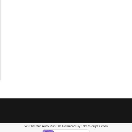
“عبدالحليم
قنديل”
يكتب:
حرب
الاستنزاف
الأوسع
..
كتب: دقت ساعة
“عبدالحليم قنديل” يكتب: حرب الاستنزا
الأوسع ..
WP Twitter Auto Publish
Powered By :
XYZScripts.com