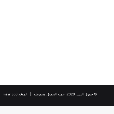
“عبدالحليم
قنديل
”
يكتب:
دقت
ساعة
الحرب
الأوسع
“عبدالحليم قنديل ” ي
..
الحرب الأوسع ..
© حقوق النشر 2026، جميع الحقوق محفوظة | لموقع masr 306