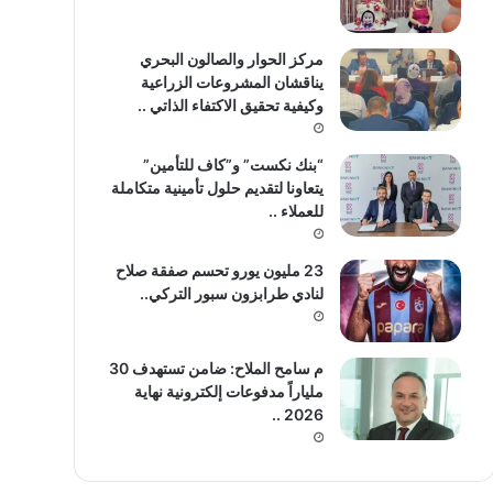
مركز الحوار والصالون البحري
يناقشان المشروعات الزراعية
وكيفية تحقيق الاكتفاء الذاتي ..
“بنك نكست” و”كاف للتأمين”
يتعاونا لتقديم حلول تأمينية متكاملة
للعملاء ..
23 مليون يورو تحسم صفقة صلاح
لنادي طرابزون سبور التركي..
م سامح الملاح: ضامن تستهدف 30
ملياراً مدفوعات إلكترونية نهاية
2026 ..