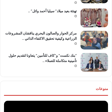
تهنئة بعيد ميلاد” سيليا أحمد وائل” ..
مركز الحوار والصالون البحري يناقشان المشروعات
الزراعية وكيفية تحقيق الاكتفاء الذاتي ..
“بنك نكست” و”كاف للتأمين” يتعاونا لتقديم حلول
تأمينية متكاملة للعملاء ..
منوعات
موقع
تهنئ
“مصر
للع