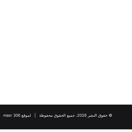
لواء
دكتور
“سمير
فرج”
يكتب
:ملفات
الـCIA
لواء دكتور “سمير فرج
السرية..
الـCIA السرية.. ك
كيف
يوليو خطوة بخطوة؟
راقبت
واشنطن
ثورة
يوليو
خطوة
بخطوة؟
© حقوق النشر 2026، جميع الحقوق محفوظة | لموقع masr 306