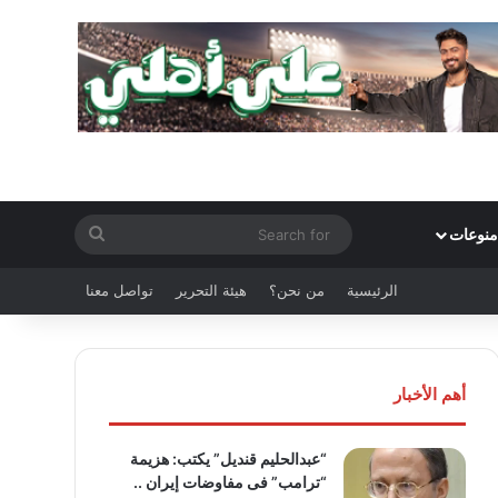
Search
منوعات
for
الرئيسية
من نحن؟
هيئة التحرير
تواصل معنا
أهم الأخبار
“عبدالحليم قنديل” يكتب: هزيمة
“ترامب” فى مفاوضات إيران ..