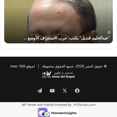
حرب
لماذ
الاستنزاف
لا
الأوسع
تض
..
إير
“إس
“عبدالحليم قنديل” يكتب: حرب الاستنزاف الأوسع ..
“
© حقوق النشر 2026، جميع الحقوق محفوظة | لموقع masr 306
Telegram
YouTube
Facebook
X
WP Twitter Auto Publish
Powered By :
XYZScripts.com