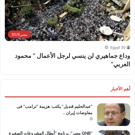
مصر30/6
Egypt 30
وداع جماهيري لن ينسي لرجل الأعمال ” محمود
العربي”
أهم الأخبار
“عبدالحليم قنديل” يكتب: هزيمة “ترامب” فى
مفاوضات إيران ..
“QNB مصر”: برنامج “أبطال المشروعات الصغيرة