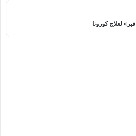
ير» لعلاج كورونا