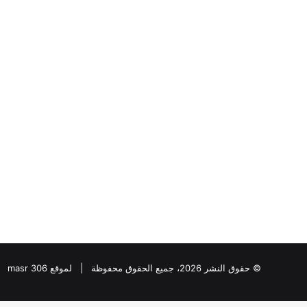
لواء
دكتور
“سمير
فرج”
يكتب
:ملفات
الـCIA
لواء دكتور “سمير فرج
السرية..
الـCIA السرية.. ك
كيف
يوليو خطوة بخطوة؟
راقبت
واشنطن
ثورة
يوليو
خطوة
بخطوة؟
© حقوق النشر 2026، جميع الحقوق محفوظة | لموقع masr 306