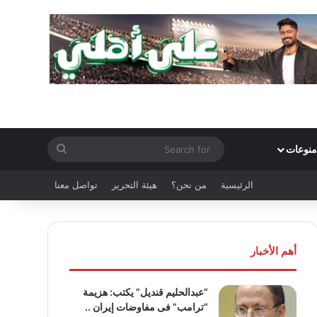
Search
منوعات
for
الرئيسية
من نحن؟
هيئة التحرير
تواصل معنا
أهم الأخبار
“عبدالحليم قنديل” يكتب: هزيمة
“ترامب” فى مفاوضات إيران ..