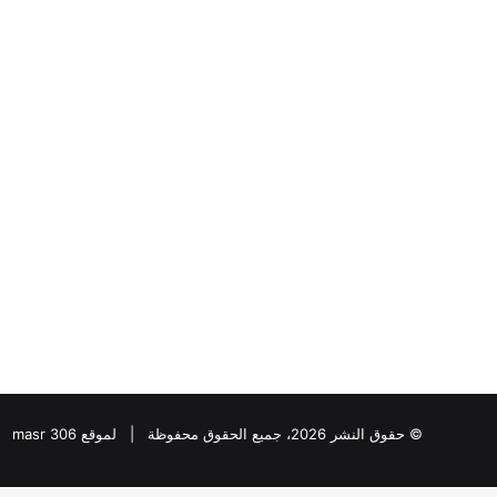
“عبدالحليم
قنديل
”
يكتب:
دقت
ساعة
الحرب
الأوسع
“عبدالحليم قنديل ” ي
..
الحرب الأوسع ..
© حقوق النشر 2026، جميع الحقوق محفوظة | لموقع masr 306