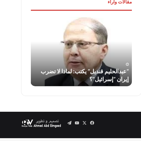
مقالات وآراء
“عبدالحليم
لواء
قنديل”
دكتور
يكتب:
“سمير
لماذا
فرج”
لا
يكتب:
تضرب
قناة
إيران
السويس…
“إسرائيل”؟
أمس
ف
“عبدالحليم قنديل” يكتب: لماذا لا تضرب
لواء دكتور “
واليوم
إيران “إسرائيل”؟
السويس… أمس
وغدًا
..
Telegram
YouTube
Facebook
X