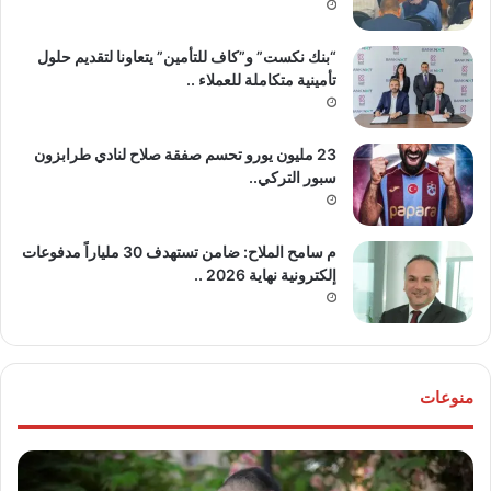
“بنك نكست” و”كاف للتأمين” يتعاونا لتقديم حلول
تأمينية متكاملة للعملاء ..
23 مليون يورو تحسم صفقة صلاح لنادي طرابزون
سبور التركي..
م سامح الملاح: ضامن تستهدف 30 ملياراً مدفوعات
إلكترونية نهاية 2026 ..
منوعات
تهنئة
بطو
للعروسين
صبا