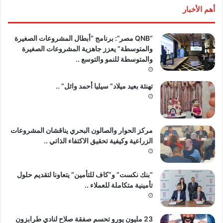
أهم الأخبار
“QNB مصر”: برنامج “أبطال المشروعات الصغيرة
والمتوسطة” يعزز جاهزية المشروعات الصغيرة
والمتوسطة للنمو والتوسع ..
تهنئة بعيد ميلاد” سيليا أحمد وائل” ..
مركز الحوار والصالون البحري يناقشان المشروعات
الزراعية وكيفية تحقيق الاكتفاء الذاتي ..
“بنك نكست” و”كاف للتأمين” يتعاونا لتقديم حلول
تأمينية متكاملة للعملاء ..
23 مليون يورو تحسم صفقة صلاح لنادي طرابزون