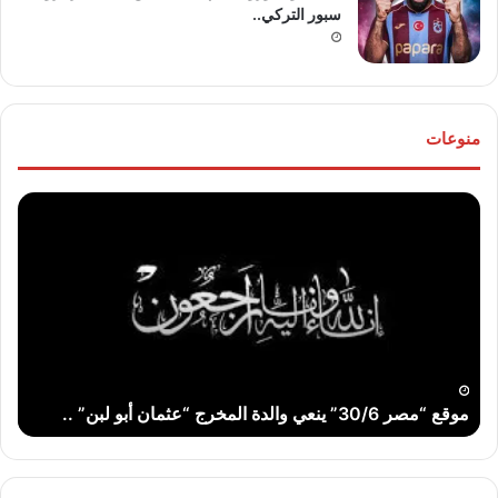
سبور التركي..
منوعات
موقع
تهنئ
“مصر
للع
30/6”
“خال
ينعي
مص
والدة
و”ها
المخرج
عو
“عثمان
الله
أبو
..
لبن”
موقع “مصر 30/6” ينعي والدة المخرج “عثمان أبو لبن” ..
ت
..