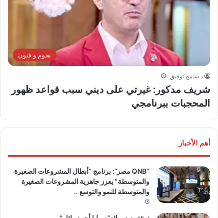
نجوم و فنون
د سامح توفيق
شريف مدكور: غيرتي على ديني سبب قواعد ظهور
المحجبات ببرنامجي
أهم الأخبار
“QNB مصر”: برنامج “أبطال المشروعات الصغيرة
والمتوسطة” يعزز جاهزية المشروعات الصغيرة
والمتوسطة للنمو والتوسع ..
تهنئة بعيد ميلاد” سيليا أحمد وائل” ..