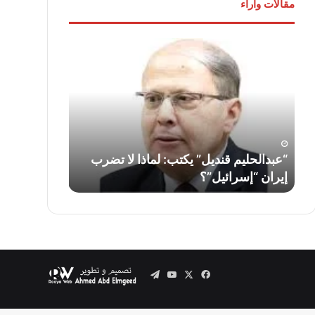
مقالات وآراء
“عبدالحليم
لواء
قنديل”
دكتور
يكتب:
“سمير
لماذا
فرج”
لا
يكتب:
تضرب
قناة
إيران
السويس…
“إسرائيل”؟
أمس
ف
“عبدالحليم قنديل” يكتب: لماذا لا تضرب
لواء دكتور “
واليوم
إيران “إسرائيل”؟
السويس… أمس
وغدًا
..
Telegram
YouTube
Facebook
X