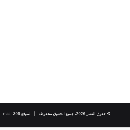
“عبدالحليم
قنديل
”
يكتب:
دقت
ساعة
الحرب
الأوسع
“عبدالحليم قنديل ” ي
..
الحرب الأوسع ..
© حقوق النشر 2026، جميع الحقوق محفوظة | لموقع masr 306