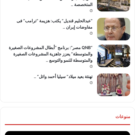
المتخصصة ..
“عبدالحليم قنديل” يكتب: هزيمة “ترامب” فى
مفاوضات إيران ..
“QNB مصر”: برنامج “أبطال المشروعات الصغيرة
والمتوسطة” يعزز جاهزية المشروعات الصغيرة
والمتوسطة للنمو والتوسع ..
تهنئة بعيد ميلاد” سيليا أحمد وائل” ..
منوعات
موقع
تهنئ