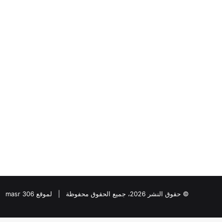
“عبدالحليم
قنديل
”
يكتب:
دقت
ساعة
الحرب
الأوسع
“عبدالحليم قنديل ” ي
..
الحرب الأوسع ..
© حقوق النشر 2026، جميع الحقوق محفوظة | لموقع masr 306