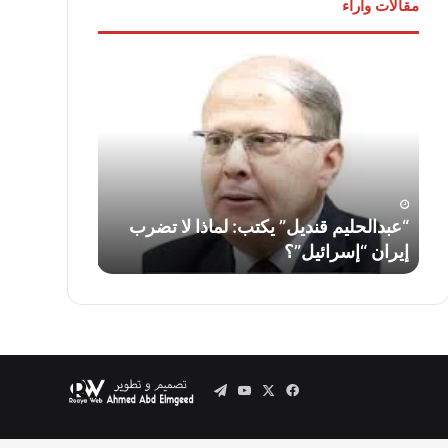
مقالات وآراء
“عبدالحليم
لواء
قنديل”
دكتور
يكتب:
“سمير
لماذا
فرج”
لا
يكتب:
تضرب
قناة
إيران
السويس…
“إسرائيل”؟
أمس
ف
“عبدالحليم قنديل” يكتب: لماذا لا تضرب
لواء دكتور “
واليوم
إيران “إسرائيل”؟
السويس… أمس
وغدًا
..
Telegram
YouTube
Facebook
X