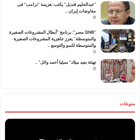
“عبدالحليم قنديل” يكتب: هزيمة “ترامب” فى
مفاوضات إيران ..
“QNB مصر”: برنامج “أبطال المشروعات الصغيرة
والمتوسطة” يعزز جاهزية المشروعات الصغيرة
والمتوسطة للنمو والتوسع ..
تهنئة بعيد ميلاد” سيليا أحمد وائل” ..
منوعات
موقع
تهنئ
“مصر
للع
30/6”
“خال