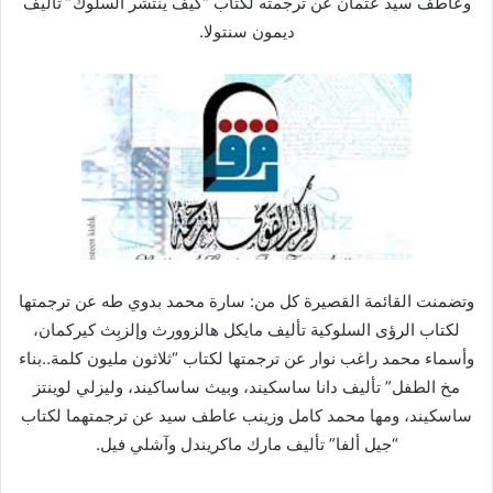
وعاطف سيد عثمان عن ترجمته لكتاب “كيف ينتشر السلوك” تاليف
ديمون سنتولا.
وتضمنت القائمة القصيرة كل من: سارة محمد بدوي طه عن ترجمتها
لكتاب الرؤى السلوكية تأليف مايكل هالزوورث وإلزبِث كيركمان،
وأسماء محمد راغب نوار عن ترجمتها لكتاب “ثلاثون مليون كلمة..بناء
مخ الطفل” تأليف دانا ساسكيند، وبيث ساساكيند، وليزلي لوينتز
ساسكيند، ومها محمد كامل وزينب عاطف سيد عن ترجمتهما لكتاب
“جيل ألفا” تأليف مارك ماكريندل وآشلي فيل.