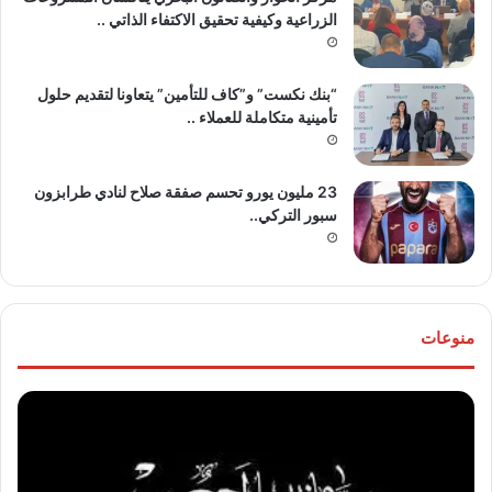
الزراعية وكيفية تحقيق الاكتفاء الذاتي ..
“بنك نكست” و”كاف للتأمين” يتعاونا لتقديم حلول
تأمينية متكاملة للعملاء ..
23 مليون يورو تحسم صفقة صلاح لنادي طرابزون
سبور التركي..
منوعات
موقع
تهنئ
“مصر
للع
30/6”
“خال
ينعي
مص