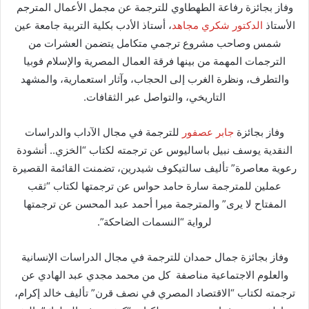
وفاز بجائزة رفاعة الطهطاوي للترجمة عن مجمل الأعمال المترجم
الأستاذ
الدكتور شكري مجاهد
، أستاذ الأدب بكلية التربية جامعة عين
شمس وصاحب مشروع ترجمي متكامل يتضمن العشرات من
الترجمات المهمة من بينها فرقة العمال المصرية والإسلام فوبيا
والتطرف، ونظرة الغرب إلى الحجاب، وآثار استعمارية، والمشهد
التاريخي، والتواصل عبر الثقافات.
وفاز بجائزة
جابر عصفور
للترجمة في مجال الآداب والدراسات
النقدية يوسف نبيل باساليوس عن ترجمته لكتاب “الخزي.. أنشودة
رعوية معاصرة” تأليف سالتيكوف شيدرين، تضمنت القائمة القصيرة
عملين للمترجمة سارة حامد حواس عن ترجمتها لكتاب “ثقب
المفتاح لا يرى” والمترجمة ميرا أحمد عبد المحسن عن ترجمتها
لرواية “النسمات الضاحكة”.
وفاز بجائزة جمال حمدان للترجمة في مجال الدراسات الإنسانية
والعلوم الاجتماعية مناصفة كل من محمد مجدي عبد الهادي عن
ترجمته لكتاب “الاقتصاد المصري في نصف قرن” تأليف خالد إكرام،