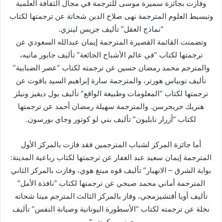
وفازت بجائزة سميرة موسى للترجمة في مجال الثقافة العلمية
وتبسيط العلوم المترجمة نهى صلاح الدين شحاتة عن ترجمتها لكتاب
“نماذج العقل” تأليف جريس لينزي.
وتضمنت القائمة القصيرة المترجمة إيمان عبدالله السعودي عن
ترجمتها لكتاب “في عالم الأشباح الجائعة” تأليف جابور ماتيه،
والمترجم محمد رمضان حسين عن ترجمته لكتاب “عصر الضبابية”
تأليف توبياس هورتر، والمترجمة سارة إبراهيم السيد ياقوت عن
ترجمتها لكتاب “المعلومات وطبيعة الواقع” تأليف بول ديفيز ونيلز
هنريك جريجرسن. والمترجمة سهيلة رمضان أحمد عن ترجمتها
لكتاب “أزرار نابليون” تأليف بني لو كوتور وجاي بورسون.
أما جائزة المركز لشباب المترجمين فقد فازت بالمركز الأول
المترجمة إيمان سعيد عبد الغفار عن ترجمتها لكتاب رباعية المدينة:
بوابة الشرق – الانهيار” تأليف قوه مينغ هوي، وفازت بالمركز الثاني
المترجمة أماني محمد صبحي عن ترجمتها لكتاب “نافذة الأمل”
تأليف أويا أقتشيزمجي، وفاز بالمركز الثالث المترجم مينا شحاته
نخلة عن ترجمته لكتاب “الأسطورة اليونانية وصيانة النفس” تأليف
جوزيبى كونتى”.