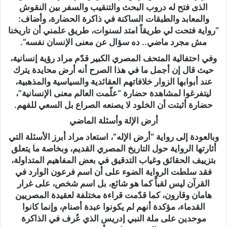
الذى فتح له دروب البحث والتنقيب والسفر بين النقوش
والمعابد والطبقات الساكنة في ذاكرة الحضارة، وأضاف:
“رواية فتحت لي طريقاً امتد لسنوات، طريق علمني أن تاريخنا
مش مجرد ماضي.. ده سؤال عن معنى الإنسان نفسه”.
وفي احتفالية المتحف المصري الكبير قدّم مراد رؤية إنسانية،
حيث قال إن أجمل ما في هذا الصرح أنه أرض محايدة يترك
عند أبوابها الزوار خلافاتهم العقائدية والسياسية والمذهبية،
ليتفرغوا لمشاهدة حضارة “علّمت العالم معنى الإنسانية”،
حضارة أثبتت أن الخلود لا يصنعه الصراع بل السعي للفهم.
أرض الإلة وأسئلة الماضي
وبالعودة إلى رواية “أرض الإله”، استعاد مراد أبرز الأسئلة التي
أثارتها الرواية حول التاريخ المصري القديم، وبخاصة ما يتعلق
بتزييف الحقائق وغياب التدقيق في بعض المفاهيم المتداولة،
فقد سلطت الرواية الضوء على أن اسم فرعون الوارد في
القرآن ليس لقباً كما هو شائع، بل اسم شخص، على غرار
هامان وقارون، كما قدّمت قراءة مختلفة لعقيدة المصريين
القدماء، مؤكدة أنهم لم يكونوا عبدة أصنام، وإنما كانوا
موحدين على ملة النبي إدريس الذي عُرف في الذاكرة