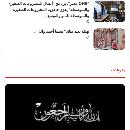
“QNB مصر”: برنامج “أبطال المشروعات الصغيرة
والمتوسطة” يعزز جاهزية المشروعات الصغيرة
والمتوسطة للنمو والتوسع ..
تهنئة بعيد ميلاد” سيليا أحمد وائل” ..
منوعات
موقع
تهنئ
“مصر
للع
30/6”
“خال
ينعي
مص
والدة
و”ها
المخرج
عو
“عثمان
الله
أبو
..