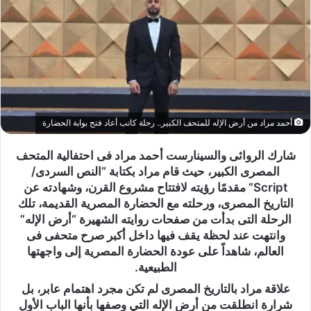
أحمد مراد من أرض الإله للمتحف الكبير.. رحلة كاتب أعاد فتح بوابة الحضارة
شارك الروائى والسينارست أحمد مراد فى احتفالية المتحف
المصرى الكبير، حيث قام مراد بكتابة “النص السردى/
Script” مقدمًا رؤيته لافتتاح مشروع القرن، وشهادته عن
التاريخ المصرى، ورحلته مع الحضارة المصرية القديمة، تلك
الرحلة التى بدأت من صفحات روايته الشهيرة “أرض الإله”
وانتهت عند لحظة يقف فيها داخل أكبر صرح متحفى فى
العالم، شاهداً على عودة الحضارة المصرية إلى واجهتها
الطبيعية.
علاقة مراد بالتاريخ المصرى لم تكن مجرد اهتمام عابر، بل
شرارة انطلقت من أرض الإله التي وصفها بأنها الباب الأول