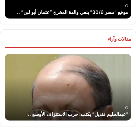
لبن”
موقع “مصر 30/6” ينعي والدة المخرج “عثمان أبو لبن” ..
ت
..
مقالات وآراء
“عبدالحليم
“عب
قنديل”
قند
يكتب:
يكت
حرب
لماذ
الاستنزاف
لا
الأوسع
تض
..
إير
“إس
“عبدالحليم قنديل” يكتب: حرب الاستنزاف الأوسع ..
“