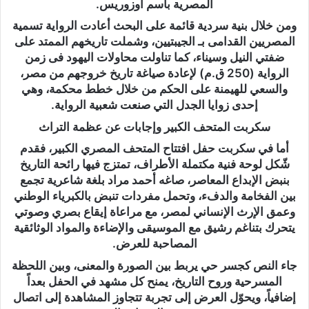
المصرية باسم أوزوريس.
ومن خلال بنية سردية قائمة على البحث أعادت الرواية تسمية
المصريين القدامى بـ الجيبتيين، وشملت تاريخهم الممتد على
ضفتي النيل وسيناء، كما تناولت محاولات اليهود فى زمن
الرواية (250 ق.م) لإعادة صياغة تاريخ خروجهم من مصر،
والسعي للهيمنة على الحكم من خلال خطط محكمة، وهي
إحدى زوايا الجدل التي صنعت شعبية الرواية.
سكربت المتحف الكبير وإجابات عن عظمة التراث
أما في سكربت حفل افتتاح المتحف المصري الكبير، فقدم
شّكل لوحة فنية مكتملة الأطراف، تمتزج فيها رائحة التاريخ
بنبض الإبداع المعاصر، صاغه أحمد مراد بلغة شاعرية تجمع
بين الفخامة والدفء، وتحمل مفردات تنبض بالكبرياء الوطني
وعمق الإرث الإنساني لمصر، مع مراعاة إيقاع بصري وصوتي
يتحرك بتناغم رشيق مع الموسيقى والإضاءة والمواد الوثائقية
المصاحبة للعرض.
جاء النص كجسر حي يربط بين الصورة والمعنى، وبين اللحظة
المسرحية وروح التاريخ، يمنح كل مشهد في الحفل بعداً
إضافياً، ويحوّل العرض إلى تجربة تتجاوز المشاهدة إلى اتصال