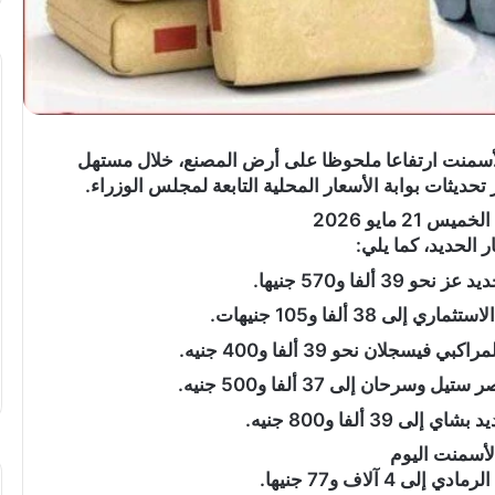
تهنئة
أسمنت ارتفاعا ملحوظا على أرض المصنع، خلال مستهل
بعيد
ميلاد”
21 مايو 2026
سيليا
 الحديد، كما يلي:
أحمد
وائل”
لفا و570 جنيها.
..
38 ألفا و105 جنيهات.
المغمى عليه
لان نحو 39 ألفا و400 جنيه.
تهنئة بعيد ميلاد” سيليا أحمد وائل” ..
ان إلى 37 ألفا و500 جنيه.
 ألفا و800 جنيه.
لأسمنت اليوم
 آلاف و77 جنيها.