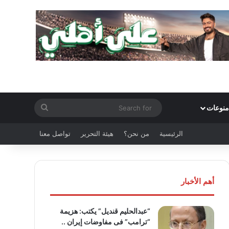
Search
منوعات
for
الرئيسية
من نحن؟
هيئة التحرير
تواصل معنا
أهم الأخبار
“عبدالحليم قنديل” يكتب: هزيمة
“ترامب” فى مفاوضات إيران ..