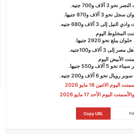
 آلاف و700 جنيه.
3 آلاف و870 جنيها.
“عبدالحليم
لى 3 آلاف و680 جنيه.
قنديل”
يكتب:
نت المخلوط اليوم
هزيمة
لغ نحو 2920 جنيها.
“ترامب”
3 آلاف و100جنيه.
فى
مفاوضات
منت الأبيض اليوم
” يكتب :ملفات
إيران
آلاف و550 جنيها.
يف راقبت واشنطن ثورة
“عبدالحليم قنديل” يكتب: هزيمة “ترامب
..
فى مفاوضات إيران ..
حو 6 آلاف و200 جنيه.
ليوم الاثنين 18 مايو 2026
نت اليوم الأحد 17 مايو 2026
Copy URL