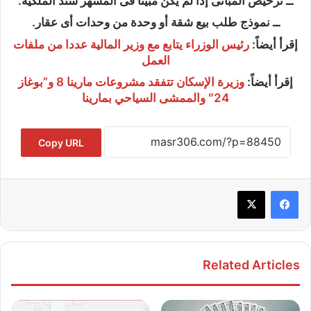
ــ ترخيص المبانى إذا لم يكن مبينا فى المشهر سند الملكية.
ــ نموذج طلب بيع شقة أو وحدة من وحدات أى عقار.
إقرأ أيضاً:
رئيس الوزراء يتابع مع وزير المالية عددا من ملفات
العمل
إقرأ أيضاً:
وزيرة الإسكان تتفقد مشروعات مارينا 8 و”بوغاز
24″ والممشى السياحي بمارينا
Copy URL
Related Articles