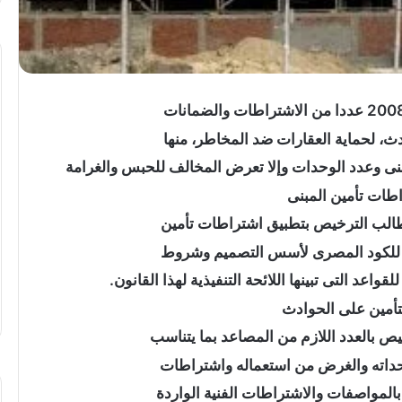
تهنئة
دث، لحماية العقارات ضد المخاطر، منها
بعيد
ميلاد”
لمبنى وعدد الوحدات وإلا تعرض المخالف للحبس والغرامة
سيليا
طات تأمين المبنى
أحمد
وائل”
..
ا للكود المصرى لأسس التصميم وشروط
المغمى عليه
قواعد التى تبينها اللائحة التنفيذية لهذا القانون.
تهنئة بعيد ميلاد” سيليا أحمد وائل” ..
أمين على الحوادث
وحداته والغرض من استعماله واشتراطات
 بالمواصفات والاشتراطات الفنية الواردة