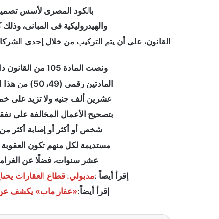
بالكود المصرى لأسس تصميم 
والهيدروليكية فى المبانى، وذلك كل
“عبدالحليم
القانون، على أن يتم التركيب من خلال إحدى الشرك
قنديل
”
يكتب:
ونصت المادة 105 من القانون ذاته، على أن يعاقب كل من يخالف أحكام
دقت
ساعة
المادتين رقمى (49، 50) من هذا القانون بالحبس أو الغرامة التى لا تقل عن
الحرب
عشرين ألف جنيه ولا تزيد على خم
الأوسع
“عبدالحليم قنديل ” ي
..
بتصحيح الأعمال المخالفة على نفقة
الحرب الأوسع ..
شخص أو أكثر أو إصابة أكثر من
مستديمة لكل منهم تكون العقوبة 
عشر سنوات، فضلًا عن الغرامة
إقرأ أيضاً :
مدبولي: قطاع العقارات يحتا
إقرأ أيضاً:
«عقار ماب» يكشف عن تف