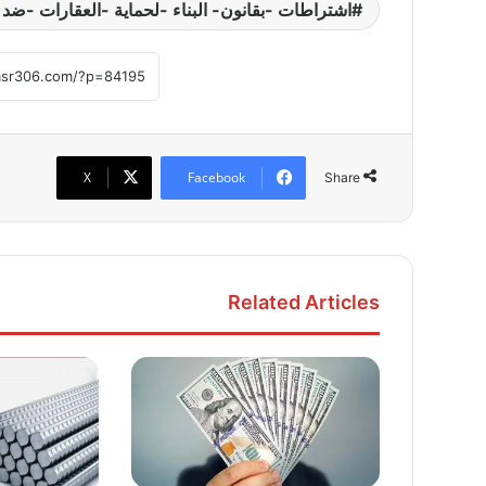
اشتراطات -بقانون- البناء -لحماية -العقارات -ض
X
Facebook
Share
Related Articles