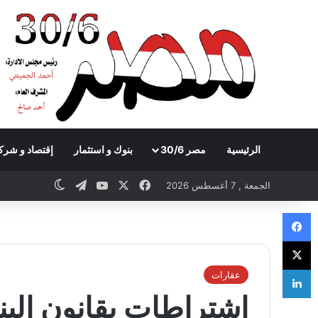
الرئيسية
مصر 30/6
بنوك و استثمار
إقتصاد و شرك
Telegram
YouTube
Facebook
X
witch skin
الجمعة , 7 أغسطس 2026
Facebook
X
LinkedIn
عقارات
اشتراطات بقانون البن