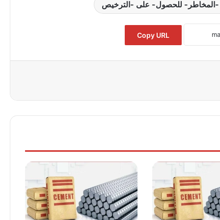
د -المخاطر- للحصول- على -الترخيص
Copy URL