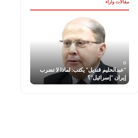
مقالات وآراء
“عبدالحليم
لواء
قنديل”
دكتور
يكتب:
“سمير
لماذا
فرج”
لا
يكتب:
تضرب
قناة
إيران
السويس…
“إسرائيل”؟
أمس
ف
“عبدالحليم قنديل” يكتب: لماذا لا تضرب
لواء دكتور “
واليوم
إيران “إسرائيل”؟
السويس… أمس
وغدًا
..