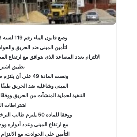
وضع قانون البناء رقم 119 لسنة 2008 عددا من الاشتراطات والضمانات
ما
لتأمين المبنى ضد الحريق والحوا
حكم
وقوف
الالتزام بعدد المصاعد الذى يتوافق مع ارتفاع ا
النائم
تطبيق اشترا
والمغمى
عليه
ونصت المادة 49 على أن يلتزم طالب الترخيص بتطبيق اشتراطات تأمين
بعرفة؟
المبنى وشاغليه ضد الحريق طبقً
ما حكم وقوف النائم و
التنفيذ لحماية المنشآت من الحريق ووفقًا لل
بعرفة؟
اشتراطات الت
ووفقا للمادة 50 يلتزم طالب الترخيص بالعدد اللازم من المصاعد بما يتناسب
مع ارتفاع المبنى وعدد أدواره و
التأمين على الحوادث، مع الالتزام