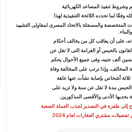
وشروط تنفيذ المصاعد الكهربائية
ه وفقًا لما تحدده اللائحة التنفيذية لهذا
“عبدالحليم
ات المتخصصة والمسجلة بالاتحاد المصرى لمقاولى التشييد
قنديل”
يكتب:
والبناء.
حرب
الاستنزاف
الأوسع
..
سين ألف جنيه، وفى جميع الأحوال يحكم
كتب: دقت ساعة
“عبدالحليم قنديل” يكتب: حرب الاستنزا
 المخالف، وإذا ترتب على المخالفة وفاة
الأوسع ..
 ثلاثة أشخاص بإصابة نشأت عنها عاهة
الحبس مدة لا تقل عن سنة ولا تزيد على
 بحديها الأدنى والأقصى المذكورين.
ج إلى طفرة في التصدير لجذب العملة الصعبة
ضيلات مشتري العقارات لعام 2024