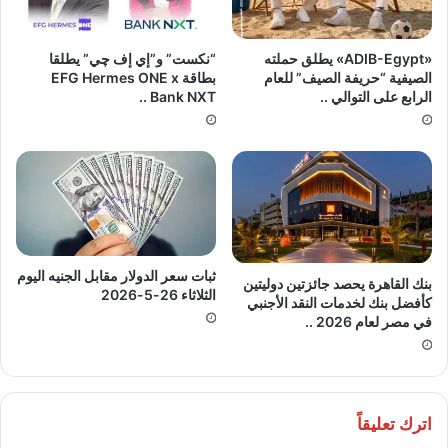
«ADIB-Egypt» يطلق حملته
“نكست” و”إي إف چي” يطلقا
الصيفية “حريفة الصيف” للعام
بطاقة EFG Hermes ONE x
الرابع على التوالي ..
Bank NXT ..
ثبات سعر الدولار مقابل الجنيه اليوم
بنك القاهرة يحصد جائزتين دوليتين
الثلاثاء 26-5-2026
كأفضل بنك لخدمات النقد الأجنبي
في مصر لعام 2026 ..
اترك تعليقاً