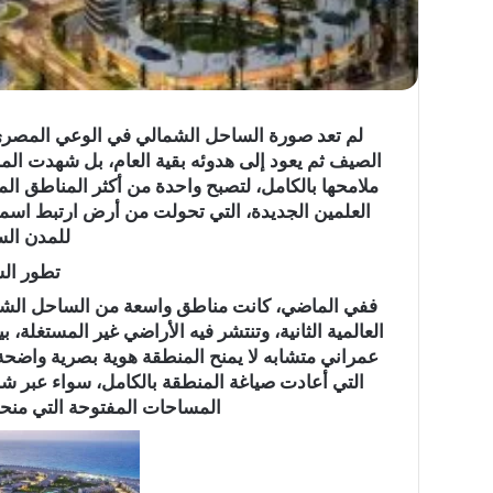
لم تعد صورة الساحل الشمالي في الوعي المص
ما
الصيف ثم يعود إلى هدوئه بقية العام، بل شهدت المنط
حكم
ملامحها بالكامل، لتصبح واحدة من أكثر المناطق ال
وقوف
العلمين الجديدة، التي تحولت من أرض ارتبط اسمه
النائم
للمدن الس
والمغمى
عليه
تطور ال
بعرفة؟
ففي الماضي، كانت مناطق واسعة من الساحل الشمال
العالمية الثانية، وتنتشر فيه الأراضي غير المستغلة،
ما حكم وقوف النائم و
عمراني متشابه لا يمنح المنطقة هوية بصرية واضحة
بعرفة؟
التي أعادت صياغة المنطقة بالكامل، سواء عبر شب
المساحات المفتوحة التي منحت