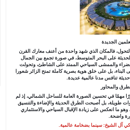
“عبدالحليم
قنديل”
يكتب:
حرب
علمين الجديدة
الاستنزاف
الأوسع
ا التحول، فالمكان الذي شهد واحدة من أعنف معارك القرن
..
الحديثة على البحر المتوسط، في صورة تجمع بين الجمال
لخضراء والممشى السياحي الممتد على الشاطئ، وتحولت
كتب: دقت ساعة
“عبدالحليم قنديل” يكتب: حرب الاستنزا
 البناء، بل على خلق هوية بصرية كاملة تمنح الزائر شعورا
الأوسع ..
حديثة تنافس مدنا عالمية عديدة.
طرق والمحاور
ًا مهمًا في تحسين الصورة العامة للساحل الشمالي، إذ لم
وات طويلة، بل أصبحت الطرق الحديثة والإضاءة والتنسيق
 وهو ما انعكس على زيادة الإقبال السياحي والاستثماري
ة واضحة.
 آل الشيخ: سينما بضخامة عالمية.