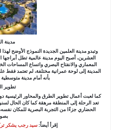
“عبدالحليم
قنديل
”
يكتب:
مدينة ال
دقت
ساعة
وتبدو مدينة العلمين الجديدة النموذج الأوضح لهذ
الحرب
العشرين، أصبح اليوم مدينة عالمية تطل أبراجها 
الأوسع
المعماري والانفتاح البصري واتساع المساحات ا
“عبدالحليم قنديل ” ي
..
المدينة إلى لوحة عمرانية مختلفة، لم تعتمد فقط على
الحرب الأوسع ..
بأنه أمام مدينة متوسطية 
تطوير ال
كما لعبت أعمال تطوير الطرق والمحاور الرئيسية دور
تعد الرحلة إلى المنطقة مرهقة كما كان الحال لسن
الحضاري جزءًا من التجربة البصرية للمكان نفسه،
بصور
إقرأ أيضاً:
سيد رجب يشكر تركي