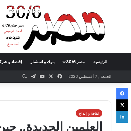
الرئيسية
مصر 30/6
بنوك و استثمار
إقتصاد و شرك
Telegram
YouTube
Facebook
X
witch skin
الجمعة , 7 أغسطس 2026
Facebook
X
LinkedIn
ثقافة و إبداع
العلمين الجديدة.. حي