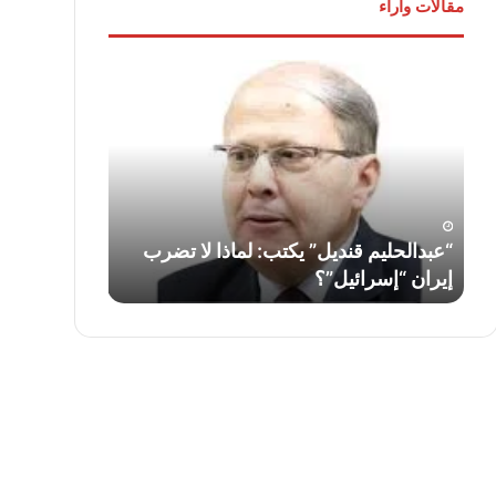
مقالات وآراء
“عبدالحليم
لواء
قنديل”
دكتور
يكتب:
“سمير
لماذا
فرج”
لا
يكتب:
تضرب
قناة
إيران
السويس…
“إسرائيل”؟
أمس
ف
“عبدالحليم قنديل” يكتب: لماذا لا تضرب
لواء دكتور “
واليوم
إيران “إسرائيل”؟
السويس… أمس
وغدًا
..