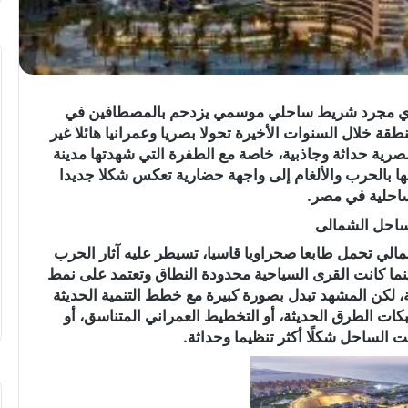
ري مجرد شريط ساحلي موسمي يزدحم بالمصطافين في
تهنئة
قة خلال السنوات الأخيرة تحولا بصريا وعمرانيا هائلا غير
بعيد
مصرية حداثة وجاذبية، خاصة مع الطفرة التي شهدتها مدينة
ميلاد”
ا بالحرب والألغام إلى واجهة حضارية تعكس شكلا جديدا
سيليا
احلية في مصر.
أحمد
وائل”
ساحل الشمالى
..
ي تحمل طابعا صحراويا قاسيا، تسيطر عليه آثار الحرب
 بينما كانت القرى السياحية محدودة النطاق وتعتمد على نمط
المغمى عليه
، لكن المشهد تبدل بصورة كبيرة مع خطط التنمية الحديثة
تهنئة بعيد ميلاد” سيليا أحمد وائل” ..
كات الطرق الحديثة، أو التخطيط العمراني المتناسق، أو
 الساحل شكلًا أكثر تنظيما وحداثة.