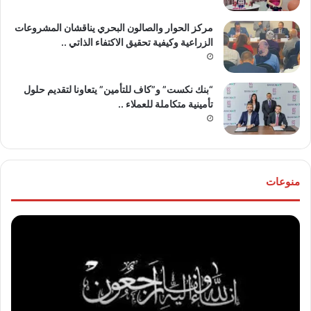
مركز الحوار والصالون البحري يناقشان المشروعات
الزراعية وكيفية تحقيق الاكتفاء الذاتي ..
“بنك نكست” و”كاف للتأمين” يتعاونا لتقديم حلول
تأمينية متكاملة للعملاء ..
منوعات
موقع
تهنئ
“مصر
للع
30/6”
“خال
ينعي
مص
والدة
و”ها
المخرج
عو
“عثمان
الله