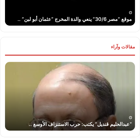
أبو
..
لبن”
موقع “مصر 30/6” ينعي والدة المخرج “عثمان أبو لبن” ..
ت
..
مقالات وآراء
“عبدالحليم
“عب
قنديل”
قند
يكتب:
يكت
حرب
لماذ
الاستنزاف
لا
الأوسع
تض
..
إير
“إس
“عبدالحليم قنديل” يكتب: حرب الاستنزاف الأوسع ..
“