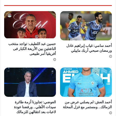
حسين عبد اللطيف: تواجد منتخب
أحمد سامي: غياب إبراهيم عادل
الناشئين بين الأربعة الكبار فى
ورمضان صبحي أربك ماييلي
أفريقيا أمر طبيعى
أحمد العش: لم يصلني عرض من
العوضي: تجاوزنا أزمة طائرة
الزمالك.. ومستمر مع غزل المحلة
سيدات الأهلي.. ورفضنا عودة
لاعبات بعد انتقالهن للزمالك