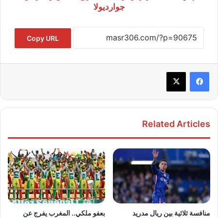
جوارديولا
Copy URL
Related Articles
منافسة ثلاثية بين ريال مدريد
بعفو ملكي.. المغرب يفرج عن