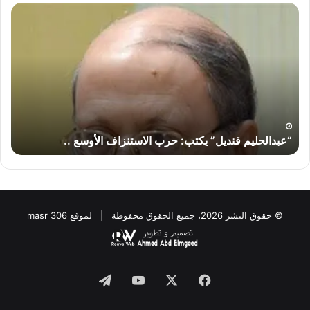
“عبدالحليم
“عب
قنديل”
قند
يكتب:
يكت
حرب
لماذ
الاستنزاف
لا
الأوسع
تض
..
إير
“إس
“عبدالحليم قنديل” يكتب: حرب الاستنزاف الأوسع ..
“
© حقوق النشر 2026، جميع الحقوق محفوظة | لموقع masr 306
Telegram
YouTube
Facebook
X