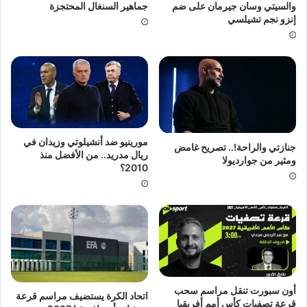
والسيتي وسان جيرمان على ضم
جماهير السنغال المحتجزة
إنزو نجم تشيلسي
مورينيو ضد أنشيلوتي وزيدان في
جنازتي والراحة!.. تصريح غامض
ريال مدريد.. من الأفضل منذ
ومثير من جوارديولا
2010؟
أون سبورت تنقل مراسم سحب
اتحاد الكرة يستضيف مراسم قرعة
قرعة تصفيات كأس أمم أفريقيا