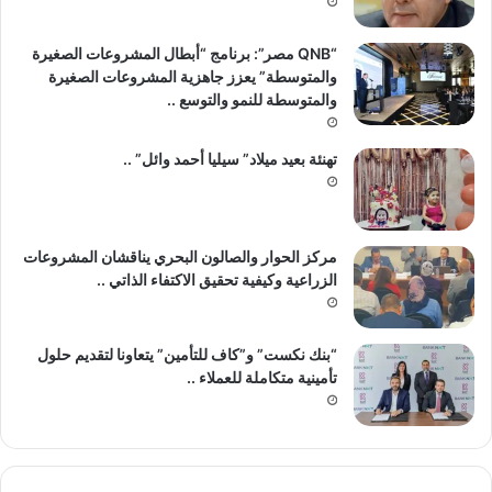
“QNB مصر”: برنامج “أبطال المشروعات الصغيرة
والمتوسطة” يعزز جاهزية المشروعات الصغيرة
والمتوسطة للنمو والتوسع ..
تهنئة بعيد ميلاد” سيليا أحمد وائل” ..
مركز الحوار والصالون البحري يناقشان المشروعات
الزراعية وكيفية تحقيق الاكتفاء الذاتي ..
“بنك نكست” و”كاف للتأمين” يتعاونا لتقديم حلول
تأمينية متكاملة للعملاء ..