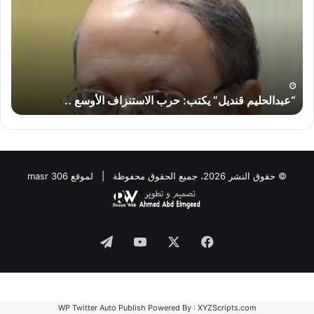
حرب
لماذ
الاستنزاف
لا
الأوسع
تض
..
إير
“إس
“عبدالحليم قنديل” يكتب: حرب الاستنزاف الأوسع ..
“
© حقوق النشر 2026، جميع الحقوق محفوظة | لموقع masr 306
Telegram
YouTube
Facebook
X
WP Twitter Auto Publish
Powered By :
XYZScripts.com