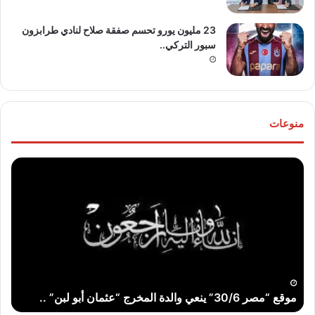
23 مليون يورو تحسم صفقة صلاح لنادي طرابزون
سبور التركي..
منوعات
موقع
تهنئ
“مصر
للع
30/6”
“خال
ينعي
مص
والدة
و”ها
المخرج
عو
“عثمان
الله
أبو
..
لبن”
موقع “مصر 30/6” ينعي والدة المخرج “عثمان أبو لبن” ..
ت
..