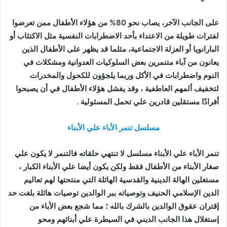
على الجانب الآخر، يصاب نحو 80% من هؤلاء الأطفال ممن تعرضوا
لفترات طويلة من الاعتداء بأحد الاضطرابات النفسية مثل الاكتئاب أو
البارانويا أو العزلة الاجتماعية، مثلما قد يظهر على الأطفال الذين
يعانون من آباء متنمرين بعض السلوكيات العدوانية ومشكلات في
النوم واضطرابات في الأكل وربما يلجؤون للكحول والمخدرات
لتخفيف ألمهم العاطفية ، وقد يفشل هؤلاء الأطفال في أن يصبحوا
أفرادًا مستقلين قادرين علي تحمل المسئولية .
مسلسل تنمر الأباء علي الأبناء
تنمر الأباء علي الأبناء مسلسل لا تنتهي حلقاته فالتنمر لا يكون علي
صغار الأبناء من الأطفال فقط ولكن يكون أيضا علي الأبناء الكبار ،
مستغلين الهالة الدينية والقدسية الهائلة التي منتحتها لهم تعاليم
الدين الإسلامي الحنيف وتوصياته ببر الوالدين توصيات هائلة بلغت حد
إقتران عقوق الوالدين بالشرك بالله ؛ مما شجع بعض الأباء من
إستغلال هذا الجانب الديني في السيطرة علي أبنائهم ومحو