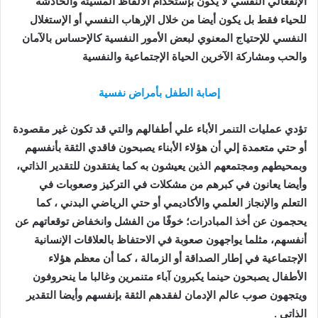
الإنفعالي النفسي لا يكون بإستخدام الألفاظ المسيئة والخادشة
للحياء فقط بل يكون أيضا من خلال الإرهاب النفسي أو الإستغلال
النفسي للإحتياج المعنوي لبعض الأمور النفسية كالإحساس بالآمان
والحب ومشاركة الآخرين الحياة الإجتماعية والنفسية
إصابة الطفل بأمراض نفسية
تؤدي عمليات التنمر الأباء علي أطفالهم والتي قد تكون غير مقصودة
أو حتي متعمدة إلي أن هؤلاء الأبناء يصبحون فاقدي الثقة بأنفسهم
وبمحيطهم ومجتمعهم الذين يعيشون به كما يفتقدون للتقدير الذاتي،
وأيضا يعانون في كبرهم من مشكلات في التركيز وصعوبات في
التعلم والإنجاز العلمي والأكاديمي أو حتي الرياضي البدني ، كما
يحجمون عن أخذ المبادرات؛ خوفًا من الفشل وانخفاض توقعاتهم عن
أنفسهم، مثلما يواجهون صعوبة في الاحتفاظ بالعلاقات الإنسانية
الإجتماعية في إطار الصداقة أو الزمالة ، كما أن معظم هؤلاء
الأطفال يصبحون حينما يكبرون آباء متنمرين وغالبا ما ينحروفون
ويتجهون صوب عالم الإدمان لفقدهم الثقة بإنفسهم وأيضا التقدير
الذاتي .