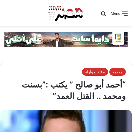
Search for
Menu
مجتمع
مقالات وأراء
“أحمد أبو صالح ” يكتب :”بسنت
ومحمد .. القتل العمد”