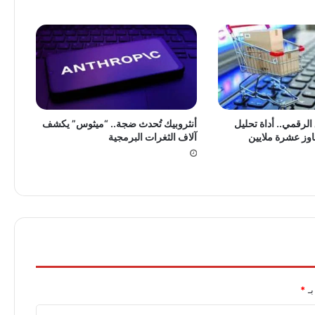
لرقمي.. أداة تحليل
أنثروبيك تُحدث ضجة.. “ميثوس” يكشف
جاوز عشرة ملايين
آلاف الثغرات البرمجية
بـ
*