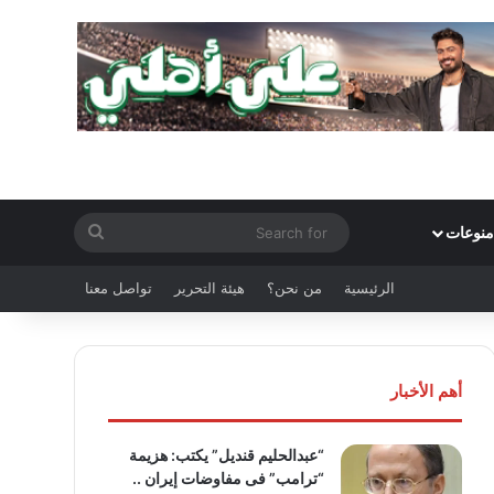
Search
منوعات
for
الرئيسية
من نحن؟
هيئة التحرير
تواصل معنا
أهم الأخبار
“عبدالحليم قنديل” يكتب: هزيمة
“ترامب” فى مفاوضات إيران ..