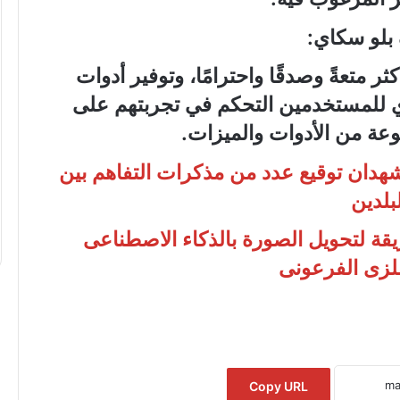
بلو سكاي:
“عبدالحليم
 متعةً وصدقًا واحترامًا، وتوفير أدوات
قنديل”
يكتب:
ي للمستخدمين التحكم في تجربتهم على
هزيمة
عة من الأدوات والميزات.
“ترامب”
فى
شهدان توقيع عدد من مذكرات التفاهم بين
مفاوضات
” يكتب :ملفات
إيران
لبلدين
يف راقبت واشنطن ثورة
“عبدالحليم قنديل” يكتب: هزيمة “ترامب
..
فى مفاوضات إيران ..
ع طريقة لتحويل الصورة بالذكاء الاصطناعى
Copy URL