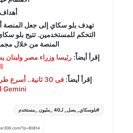
أهداف 
لواء
تهدف بلو سكاي إلى جعل المنصة أكثر
دكتور
“سمير
التحكم للمستخدمين. تتيح بلو سكا
فرج”
المنصة من خلال مجمو
يكتب
:ملفات
إقرأ أيضاً:
رئيسا وزراء مصر ولبنان ي
الـCIA
لواء دكتور “سمير فرج
السرية..
ا
الـCIA السرية.. ك
كيف
يوليو خطوة بخطوة؟
راقبت
إقرأ أيضاً:
فى 30 ثانية.. أسر
واشنطن
ثورة
Gemini للزى الفرعونى
يوليو
خطوة
بخطوة؟
بلوسكاي_ يصل_ لـ40 _مليون _مستخدم