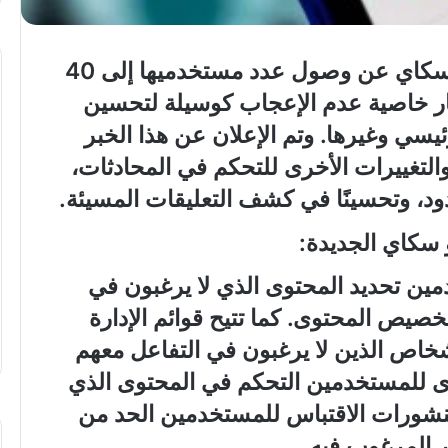
أعلنت شبكة التواصل الاجتماعي بلو سكاي عن وصول عدد مستخدميها إلى 40
بار خاصية عدم الإعجاب كوسيلة لتحسين
ي وغيرها. وتم الإعلان عن هذا الخبر
تهنئة
بعيد
التغييرات الأخرى للتحكم في المحادثات،
ميلاد”
د، وتحسينًا في كشف التعليقات المسيئة.
سيليا
أحمد
 سكاي الجديدة:
وائل”
..
ين تحديد المحتوى الذي لا يرغبون في
المغمى عليه
يص المحتوى. كما تتيح قوائم الإدارة
تهنئة بعيد ميلاد” سيليا أحمد وائل” ..
اص الذين لا يرغبون في التفاعل معهم
ى للمستخدمين التحكم في المحتوى الذي
نشورات الاقتباس للمستخدمين الحد من
ر المرغوب فيه.