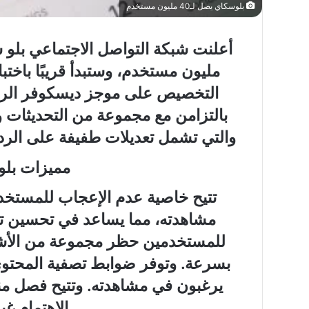
بلوسكاي يصل لـ40 مليون مستخدم
مليون مستخدم، وستبدأ قريبًا باخت
التخصيص على موجز ديسكوفر الرئيس
ما
حكم
بالتزامن مع مجموعة من التحديثات و
وقوف
والتي تشمل تعديلات طفيفة على الردو
النائم
والمغمى
مميزات بلو
عليه
بعرفة؟
تتيح خاصية عدم الإعجاب للمستخدم
ما حكم وقوف النائم و
مشاهدته، مما يساعد في تحسين تخص
بعرفة؟
للمستخدمين حظر مجموعة من الأشخ
بسرعة. وتوفر ضوابط تصفية المحتو
يرغبون في مشاهدته. وتتيح فصل م
الاهتمام غي