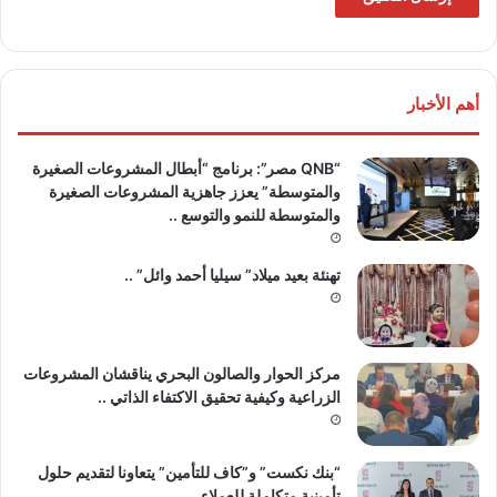
أهم الأخبار
“QNB مصر”: برنامج “أبطال المشروعات الصغيرة
والمتوسطة” يعزز جاهزية المشروعات الصغيرة
والمتوسطة للنمو والتوسع ..
تهنئة بعيد ميلاد” سيليا أحمد وائل” ..
مركز الحوار والصالون البحري يناقشان المشروعات
الزراعية وكيفية تحقيق الاكتفاء الذاتي ..
“بنك نكست” و”كاف للتأمين” يتعاونا لتقديم حلول
تأمينية متكاملة للعملاء ..