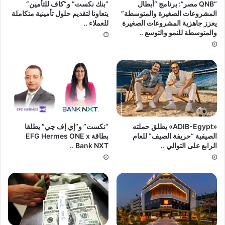
“QNB مصر”: برنامج “أبطال
“بنك نكست” و”كاف للتأمين”
المشروعات الصغيرة والمتوسطة”
يتعاونا لتقديم حلول تأمينية متكاملة
يعزز جاهزية المشروعات الصغيرة
للعملاء ..
والمتوسطة للنمو والتوسع ..
«ADIB-Egypt» يطلق حملته
“نكست” و”إي إف چي” يطلقا
الصيفية “حريفة الصيف” للعام
بطاقة EFG Hermes ONE x
الرابع على التوالي ..
Bank NXT ..