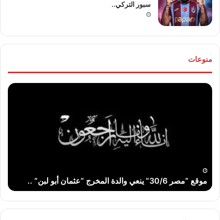
سبور التركي..
منوعات
موقع
تهنئ
“مصر
للع
30/6”
“خال
ينعي
مص
والدة
و”ها
المخرج
عو
“عثمان
الله
أبو
..
لبن”
موقع “مصر 30/6” ينعي والدة المخرج “عثمان أبو لبن” ..
ت
..