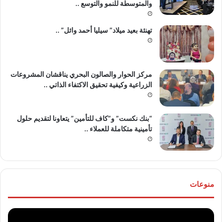
والمتوسطة للنمو والتوسع ..
تهنئة بعيد ميلاد” سيليا أحمد وائل” ..
مركز الحوار والصالون البحري يناقشان المشروعات
الزراعية وكيفية تحقيق الاكتفاء الذاتي ..
“بنك نكست” و”كاف للتأمين” يتعاونا لتقديم حلول
تأمينية متكاملة للعملاء ..
منوعات
موقع
تهنئ