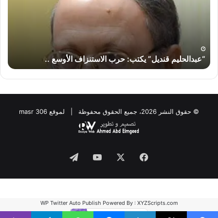
الاستنزاف
لا
الأوسع
تض
..
إير
“إس
“عبدالحليم قنديل” يكتب: حرب الاستنزاف الأوسع ..
“
© حقوق النشر 2026، جميع الحقوق محفوظة | لموقع masr 306
Telegram
YouTube
Facebook
X
WP Twitter Auto Publish
Powered By :
XYZScripts.com