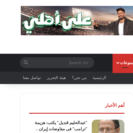
Search
منوعات
for
الرئيسية
من نحن؟
هيئة التحرير
تواصل معنا
أهم الأخبار
“عبدالحليم قنديل” يكتب: هزيمة
“ترامب” فى مفاوضات إيران ..