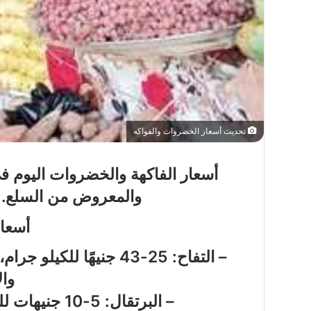
ما
حكم
وقوف
تحديث أسعار الخضروات والفواكه
النائم
والمغمى
عليه
أسعار الفاكهة والخضروات اليوم ف
بعرفة؟
والمعروض من السلع. إ
ما حكم وقوف النائم و
أسعار
بعرفة؟
– التفاح: 25-43 جنيهًا 
وال
– البرتقال: 5-10 جنيهات للكيلو جرام، حسب النوع والجودة