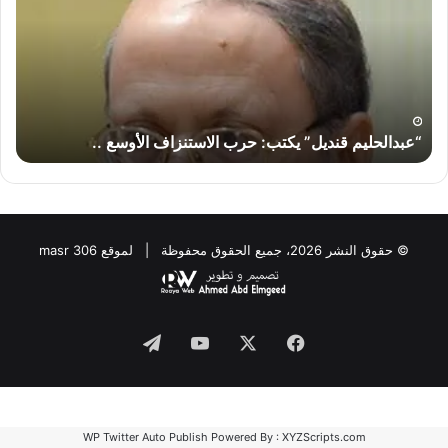
حرب
لماذ
الاستنزاف
لا
الأوسع
تض
..
إير
“إس
“عبدالحليم قنديل” يكتب: حرب الاستنزاف الأوسع ..
“
© حقوق النشر 2026، جميع الحقوق محفوظة | لموقع masr 306
Telegram
YouTube
Facebook
X
WP Twitter Auto Publish
Powered By :
XYZScripts.com