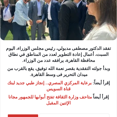
تفقد الدكتور مصطفى مدبولي، رئيس مجلس الوزراء، اليوم
السبت، أعمال إعادة التطوير لعدد من المناطق في نطاق
محافظة القاهرة، يرافقه عدد من الوزراء.
وبدأ جولته التفقدية بقصر نعمة الله توفيق، يقع بالقرب من
ميدان التحرير فى وسط القاهرة.
إقرأ أيضاً:
برعاية المركزي المصري.. إنجاز طبي جديد لبنك
قناة السويس
إقرأ أيضاً
متاحف وزارة الثقافة تفتح أبوابها للجمهور مجانا
الإثنين المقبل