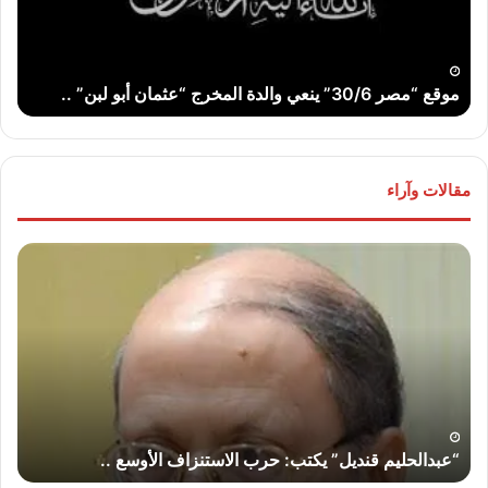
المخرج
عو
“عثمان
الله
أبو
..
لبن”
موقع “مصر 30/6” ينعي والدة المخرج “عثمان أبو لبن” ..
ت
..
مقالات وآراء
“عبدالحليم
“عب
قنديل”
قند
يكتب:
يكت
حرب
لماذ
الاستنزاف
لا
الأوسع
تض
..
إير
“إس
“عبدالحليم قنديل” يكتب: حرب الاستنزاف الأوسع ..
“