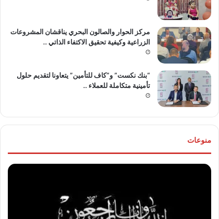
مركز الحوار والصالون البحري يناقشان المشروعات
الزراعية وكيفية تحقيق الاكتفاء الذاتي ..
“بنك نكست” و”كاف للتأمين” يتعاونا لتقديم حلول
تأمينية متكاملة للعملاء ..
منوعات
موقع
تهنئ
“مصر
للع
30/6”
“خال
ينعي
مص
والدة
و”ها