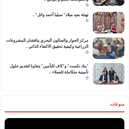
تهنئة بعيد ميلاد” سيليا أحمد وائل” ..
مركز الحوار والصالون البحري يناقشان المشروعات
الزراعية وكيفية تحقيق الاكتفاء الذاتي ..
“بنك نكست” و”كاف للتأمين” يتعاونا لتقديم حلول
تأمينية متكاملة للعملاء ..
منوعات
موقع
تهنئ
“مصر
للع