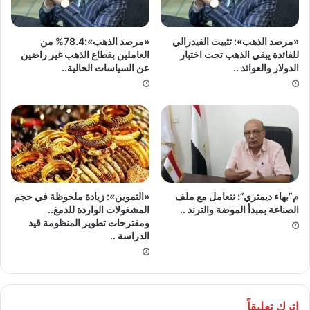
«مرصد الذهب»: تثبيت الفيدرالي
«مرصد الذهب»:78.4% من
للفائدة يبقي الذهب تحت اختبار
العاملين بقطاع الذهب غير راضين
الدولار والعوائد ..
عن السياسات الحالية..
م”بهاء ديمتري”: نتعامل مع ملف
«التموين»: زيادة ملحوظة في حجم
الصناعة بمبدأ الموضة والترند ..
المشغولات الواردة للدمغ..
ومقترحات تطوير المنظومة قيد
الدراسة ..
اترك تعليقاً