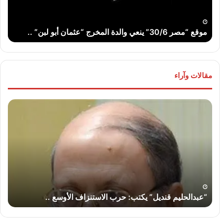
“عثمان
الله
أبو
..
لبن”
موقع “مصر 30/6” ينعي والدة المخرج “عثمان أبو لبن” ..
ت
..
مقالات وآراء
“عبدالحليم
“عب
قنديل”
قند
يكتب:
يكت
حرب
لماذ
الاستنزاف
لا
الأوسع
تض
..
إير
“إس
“عبدالحليم قنديل” يكتب: حرب الاستنزاف الأوسع ..
“