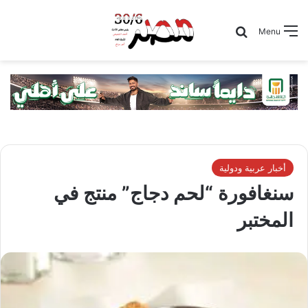
Search for
Menu
أخبار عربية ودولية
سنغافورة “لحم دجاج” منتج في
المختبر