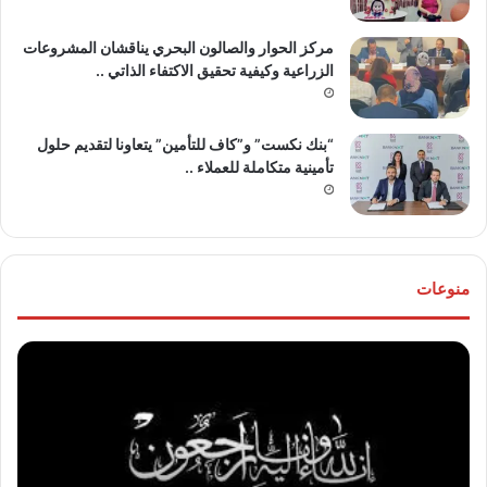
مركز الحوار والصالون البحري يناقشان المشروعات
الزراعية وكيفية تحقيق الاكتفاء الذاتي ..
“بنك نكست” و”كاف للتأمين” يتعاونا لتقديم حلول
تأمينية متكاملة للعملاء ..
منوعات
موقع
تهنئ
“مصر
للع
30/6”
“خال
ينعي
مص
والدة
و”ها
المخرج
عو