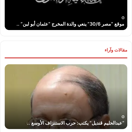
“عثمان
الله
أبو
..
لبن”
موقع “مصر 30/6” ينعي والدة المخرج “عثمان أبو لبن” ..
ت
..
مقالات وآراء
“عبدالحليم
“عب
قنديل”
قند
يكتب:
يكت
حرب
لماذ
الاستنزاف
لا
الأوسع
تض
..
إير
“إس
“عبدالحليم قنديل” يكتب: حرب الاستنزاف الأوسع ..
“