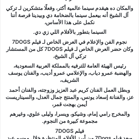
والمكان ده هيقدم سينما عالمية أكتر، وفعلًا متشكرين لـ تركي
آل الشيخ أنه بيعمل سينما بالضخامة دي وبيدينا فرصة أننا
نكمل على هذا الأساس،
السينما بتطور بالأفلام اللي زي دي.
نجوم الفن والإعلام في العرض الخاص لـ فيلم 7DOGS
وكان حضر العرض الخاص لـ فيلم 7DOGS كل من المستشار
تركي آل الشيخ،
رئيس الهيئة العامة للترفيه بالمملكة العربية السعودية،
والهضبة عمرو دياب، والإعلامي عمرو أديب، والفنان يوسف
الشريف،
وبطل العمل الفنان كريم عبد العزيز وزوجته، والفنان أحمد
عز، والفنانة إسعاد يونس، والمنتج جمال العدل، والسيناريست
أيمن بهجت قمر،
والمخرج رامي إمام، وشيكو، ويسرا، وليلى علوي، وغيرهم
مجموعة كبيرة من النجوم.
فيلم 7DOGS
ويعد فيلم 7Dogs من أبرز الأفلام المنتظرة خلال موسم عيد