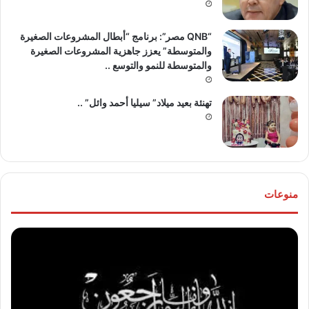
“QNB مصر”: برنامج “أبطال المشروعات الصغيرة
والمتوسطة” يعزز جاهزية المشروعات الصغيرة
والمتوسطة للنمو والتوسع ..
تهنئة بعيد ميلاد” سيليا أحمد وائل” ..
منوعات
موقع
تهنئ
“مصر
للع
30/6”
“خال
ينعي
مص
والدة
و”ها
المخرج
عو