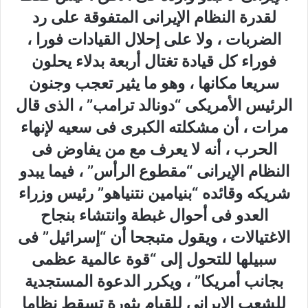
لقدرة النظام الإيرانى المتفوقة على رد
الضربات ، ولا على إحلال القيادات فورا ،
فوراء كل قيادة تغتال أربعة بدلاء يحلون
سريعا مكانها ، وهو ما يثير تعجب وجنون
الرئيس الأمريكى “دونالد ترامب” ، الذى قال
مرات ، أن مشكلته الكبرى فى سعيه لإنهاء
الحرب ، أنه لا يعرف مع من يفاوض فى
النظام الإيرانى “مقطوع الرأس” ، فيما يبدو
شريكه وقائده “بنيامين نتنياهو” رئيس وزراء
العدو فى أحوال غبطة وانتشاء بنجاح
الاغتيالات ، ويقول متبجحا أن “إسرائيل” فى
سبيلها للتحول إلى “قوة عالمية عظمى
بجانب أمريكا” ، ويكرر الدعوة المستجدية
للشعب الإيرانى للقيام بثورة تسقط نظاما