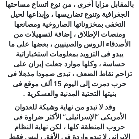
بالمقابل مزايا أخرى ، من نوع اتساع مساحتها
الجغرافية وتنوع تضاريسها ، وإبداعها لحيل
التخفى بمخزوناتها الصاروخية ومصانعها
ومنصات الإطلاق ، إضافة لتسهيلات من
الأصدقاء الروس والصينيين ، بعضها على ما
يبدو فى التزويد بمعلومات استخباراتية
حساسة ، وكلها موارد جعلت إيران على
تزاحم نقاط الضعف ، تبدى صمودا مذهلا فى
حرب دمرت إلى اليوم 15 ألف موقع فى
بنيتها التحتية المدنية والعسكرية .
وقد لا تبدو من نهاية وشيكة للعدوان
الأمريكى “الإسرائيلى” الأكثر ضراوة فى
حروب المنطقة كلها ، لكن نهاية النظام
الإيرانى لا تبدو واردة فى الأفق ، ليس فقط