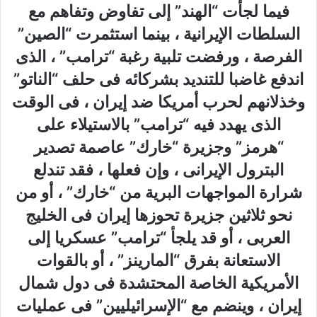
فيما لجأت “الهند” إلى تفاوض وتفاهم مع
السلطات الإيرانية ، بينما استثمرت “الصين”
الفرصة ، ورفضت تلبية رغبة “ترامب” ، الذى
اندفع غاضبا للتنديد بشركائه فى حلف “الناتو”
وخذلانهم لحرب أمريكا ضد إيران ، فى الوقت
الذى يهدد فيه “ترامب” بالاستيلاء على
“هرمز” وجزيرة “خارك” عاصمة تصدير
البترول الإيرانى ، وإن فعلها ، فقد تندلع
شرارة المواجهات البرية من “خارك” ، أو من
نحو ثلاثين جزيرة تحوزها إيران فى الخليج
العربى ، أو قد يلجأ “ترامب” عسكريا إلى
الاستعانة بفرق “المارينز” ، أو بالقوات
الأمريكية الخاصة المحتشدة فى دول شمال
إيران ، وينضم مع “الإسرائيليين” فى عمليات