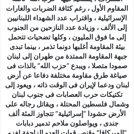
المقاوم الأول ، رغم كثافة الضربات والغارات
الإسرائيلية ، واقتراب عدد الشهداء اللبنانيين
إلى الألف ، وزيادة عدد النازحين من الجنوب
إلى ما فوق المليون ، وكلها تضحيات تتحمل
بيئة المقاومة أغلبها دونما تذمر ، بينما تبدى
جبهة المقاومة الممتدة من طهران إلى لبنان
صمودا متصلا ، ويبدع “حزب الله” بالذات فى
صياغة طرق مقاومة مختلفة دفاعا عن أرض
لبنان ودعما لإيران فى الوقت ذاته ، ويعود إلى
تكتيكات حرب العصابات فى جنوب لبنان
وشمال فلسطين المحتلة ، ويقاتل رجاله على
الأرض حشودا “إسرائيلية” تتجاوز المئة ألف
جندى ، ويواصلون ملاحم تدمير دبابات
“الميركافا” وقنص قوات العدو الزاحفة لغزو