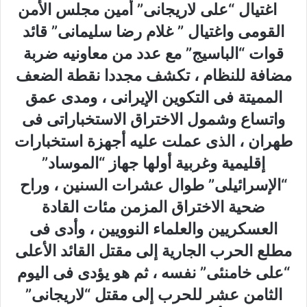
اغتيال “على لاريجانى” أمين مجلس الأمن
القومى واغتيال ” غلام رضا سليمانى” قائد
قوات “الباسيج” مع عدد من معاونيه ضربة
مضافة للنظام ، تكشف مجددا نقطة الضعف
المميتة فى التكوين الإيرانى ، ومدى عمق
واتساع وشمول الاختراق الاستخباراتى فى
طهران ، الذى عملت عليه أجهزة استخبارات
إقليمية وغربية أولها جهاز “الموساد”
“الإسرائيلى” طوال عشرات السنين ، وراح
ضحية الاختراق المزمن مئات القادة
العسكريين والعلماء النوويين ، وأدى فى
مطلع الحرب الجارية إلى مقتل القائد الأعلى
“على خامنئى” نفسه ، ثم هو يؤدى فى اليوم
الثامن عشر للحرب إلى مقتل “لاريجانى”