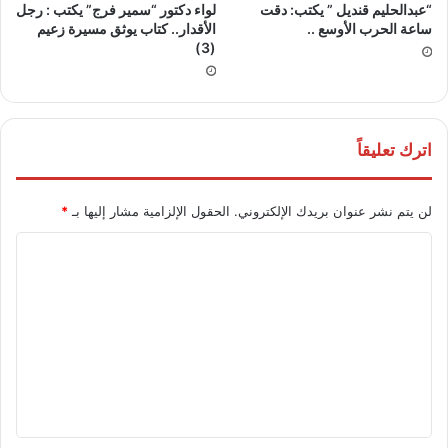
“عبدالحليم قنديل ” يكتب: دقت
لواء دكتور “سمير فرج” يكتب : رجل
ساعة الحرب الأوسع ..
الأقدار.. كتاب يوثق مسيرة زعيم
(3)
اترك تعليقاً
لن يتم نشر عنوان بريدك الإلكتروني.
الحقول الإلزامية مشار إليها بـ
*
ا
ل
ت
ع
ل
ي
ق