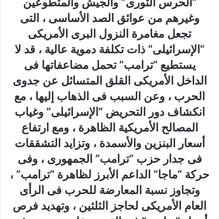
“الحرس الثورى” والجيش والمتطوعين
وغيرهم من عوائق الصد الأساسى ، التى
تجعل مغامرة النزول البرى الأمريكى
“الإسرائيلى” ذات تكلفة دموية عالية ، قد لا
يستطيع “ترامب” تحمل مضاعفاتها فى
الداخل الأمريكى القلق المتسائل عن جدوى
الحرب ، وعن السبب فى الذهاب إليها ، مع
انكشاف دور التحريض “الإسرائيلى” وغياب
المصالح الأمريكية الظاهرة ، ومع ارتفاع
أسعار البنزين والأسمدة ، وتزايد التشققات
فى جدار حزب “ترامب” الجمهورى ، وفى
حركة “ماجا” الداعم الأبرز لظاهرة “ترامب” ،
وتجاوز نسبة المعارضة للحرب فى الرأى
العام الأمريكى لحاجز الثلثين ، وتهديد فرص