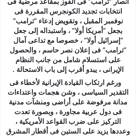
أنصار “ترامب” فى الفوز بمقاعد مرضية فى
انتخابات تجديد الكونجرس المقررة فى
نوفمبر المقبل ، وتقويض إدعاء “ترامب”
بجعل “أمريكا أولا” ، واستبداله إلى جعل
“إسرائيل أولا” ، خصوصا مع تداعى آمال
“ترامب” فى إعلان نصر حاسم ، والحصول
على استسلام شامل من جانب النظام
الإيرانى ، يبدو أقرب إلى باب الاستحالة .
ورغم ارتكاب القيادة الإيرانية لأخطاء فى
التقدير السياسى ، وشن هجمات واعتداءات
مدانة مرفوضة على أراضى ومنشآت مدنية
فى دول عربية مجاورة ، وبصورة تعدت
التركيز على ضرب القواعد الأمريكية ،
وعددها يزيد على الستين فى أقطار المشرق