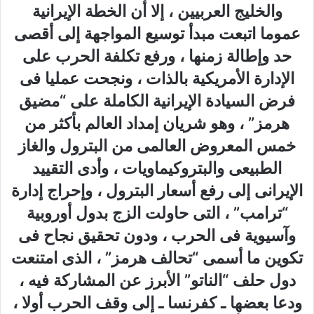
والخليج العربيين ، إلا أن الخطة الإيرانية
عموما اتبعت مبدأ توسيع المواجهة إلى أقصى
حد وإطالة زمنها ، ورفع تكلفة الحرب على
الإدارة الأمريكية بالذات ، ونجحت عمليا فى
فرض السيادة الإيرانية الكاملة على “مضيق
هرمز” ، وهو شريان إمداد العالم بأكثر من
خمس المعروض العالمى من البترول والغاز
الطبيعى والبتروكيماويات ، وأدى التقييد
الإيرانى إلى رفع أسعار البترول ، وإحراج إدارة
“ترامب” ، التى حاولت الزج بدول أوروبية
وآسيوية فى الحرب ، ودون تحقيق نجاح فى
تكوين ما أسمى “تحالف هرمز” ، الذى امتنعت
دول حلف “الناتو” الأبرز عن المشاركة فيه ،
ودعا بعضها ـ كفرنسا ـ إلى وقف الحرب أولا ،