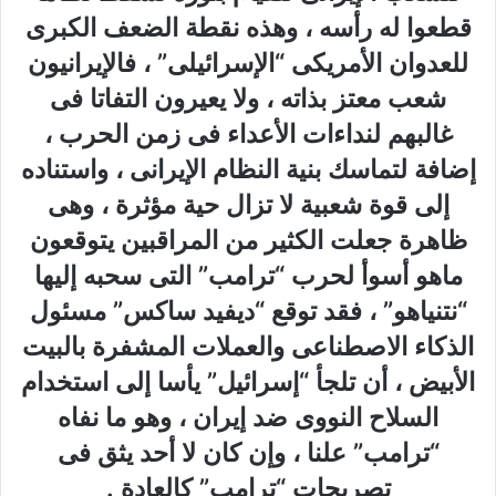
قطعوا له رأسه ، وهذه نقطة الضعف الكبرى
للعدوان الأمريكى “الإسرائيلى” ، فالإيرانيون
شعب معتز بذاته ، ولا يعيرون التفاتا فى
غالبهم لنداءات الأعداء فى زمن الحرب ،
إضافة لتماسك بنية النظام الإيرانى ، واستناده
إلى قوة شعبية لا تزال حية مؤثرة ، وهى
ظاهرة جعلت الكثير من المراقبين يتوقعون
ماهو أسوأ لحرب “ترامب” التى سحبه إليها
“نتنياهو” ، فقد توقع “ديفيد ساكس” مسئول
الذكاء الاصطناعى والعملات المشفرة بالبيت
الأبيض ، أن تلجأ “إسرائيل” يأسا إلى استخدام
السلاح النووى ضد إيران ، وهو ما نفاه
“ترامب” علنا ، وإن كان لا أحد يثق فى
تصريحات “ترامب” كالعادة .