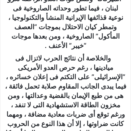
لبنان ، فيما تطور وحداته الصاروخية فى
نوعية قذائفها الإيرانية المنشأ والتكنولوجيا ،
وتمطر كيان الاحتلال بموجات “العصف
المأكول” الصاروخية ، ومن بعدها موجات
“خيبر” الأعنف .
والخلاصة أن نتائج الحرب لاتزال فى
ميادينها ، رغم حرص العدو الأمريكى
“الإسرائيلى” على التكتم فى إعلان خسائره ،
فيما يبدى الجانب المقاوم صلابة تحمل فائقة ،
هى من طبع الإيمان بالقضية وعدالتها ، ومن
مخزون الطاقة الاستشهادية التى لا تنفد ،
ورغم توقع أى ضربات معادية مضافة ، ومهما
كانت ضراوتها ، إلا أن هذا النوع من الحروب