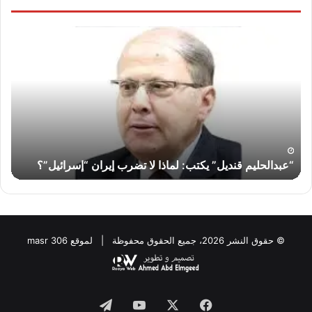
لواء
دكتور
“سمير
فرج”
يكتب:
قناة
السويس…
أمس
لواء دكتور “سمير فرج” يكتب: قناة السويس… أمس واليوم
واليوم
وغدًا ..
وغدًا
..
© حقوق النشر 2026، جميع الحقوق محفوظة | لموقع masr 306
Telegram
YouTube
Facebook
X