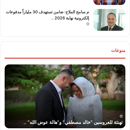
م سامح الملاح: ضامن تستهدف 30 ملياراً مدفوعات
إلكترونية نهاية 2026 ..
منوعات
تهنئة
بطو
للعروسين
صبا
“خالد
مبا
مصطفي”
عر
و”هالة
مس
عوض
ورد
الله”
على
..
فل
ب
ويا
تهنئة للعروسين “خالد مصطفي” و”هالة عوض الله” ..
أ
بعد
أسب